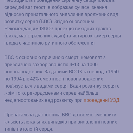
Необхідність проведення скринінгу серця плода в
середині вагітності відображає сучасні знання
відносно пренатального виявлення вроджених вад
розвитку серця (ВВС). Згідно оновленим
Рекомендаціям ISUOG проекція вихідних трактів
(вихід магістральних судин) та чотирьох камер серця
плода є частиною рутинного обстеження.
ВВС є основною причиною смерті немовлят з
приблизною захворюваністю 4-13 на 1000
новонароджених. За даними ВООЗ за період з 1950
по 1994 рік 42% смертності новонароджених
пов’язується з вадами серця. Вади розвитку серця є
,крім того, рекордсменами серед найбільш
недіагностованих вад розвитку при
проведенні УЗД.
Пренатальна діагностика ВВС дозволяє зменшити
кількість летальних випадків при виявленні певних
типів патологій серця.