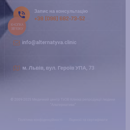
Запис на консультацію
+38 (096) 682-73-52
КНОПКА
ЗВ'ЯЗКУ
info@alternatyva.clinic
м. Львів, вул. Героїв УПА, 73
© 2009-2025 Медичний центр ТзОВ Клініка репродукції людини
“Альтернатива”
Політика конфіденційності
Ліцензії та сертифікати