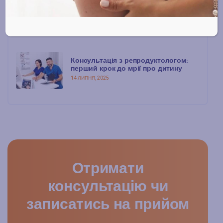
ЕКЗ із донорськими яйцеклітинами:
шлях надії, довіри та щастя
15 ЛИПНЯ, 2025
Консультація з репродуктологом:
перший крок до мрії про дитину
14 ЛИПНЯ, 2025
Отримати
консультацію чи
записатись на прийом