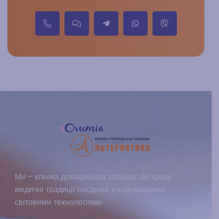
Ми – клініка домашнього затишку, де кращі
медичні традиції поєднані з найновішими
світовими технологіями