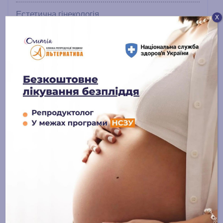
Естетична гінекологія
Х
Урологія
Блог
Онлайн-журнал
Останні публікації
Лікування чоловічого безпліддя:
сучасні підходи та надія на
батьківство
15 ЛИПНЯ, 2025