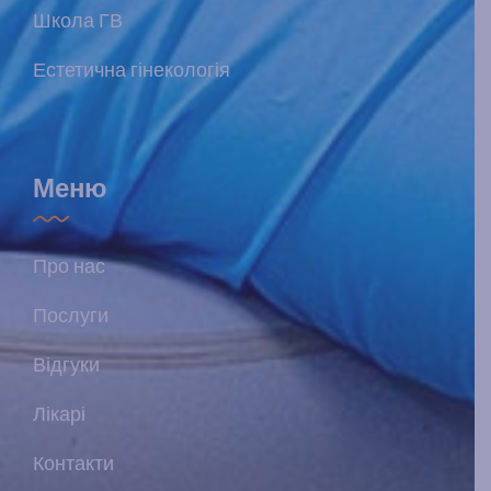
Школа ГВ
Естетична гінекологія
Меню
Про нас
Послуги
Відгуки
Лікарі
Контакти