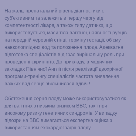
На жаль, пренатальний рівень діагностики є
суб’єктивним та залежить в першу чергу від
компетентності лікаря, а також типу датчика, що
використовується, маси тіла вагітної, наявності рубців
на передній черевній стінці, терміну гестації, об’єму
навколоплідних вод та положення плода. Адекватна
підготовка спеціалістів відіграє вирішальну роль при
проведенні скринінгів. До прикладу, в медичних
закладах Північної Англії після реалізації двохрічної
програми-тренінгу спеціалістів частота виявлення
важких вад серця збільшилася вдвічі!
Обстеження серця плоду може використовуватися як
для вагітних з низьким ризиком ВВС, так і при
високому ризику генетичних синдромів. У випадку
підозри на ВВС вимагається експертна оцінка з
використанням ехокардіографії плоду.