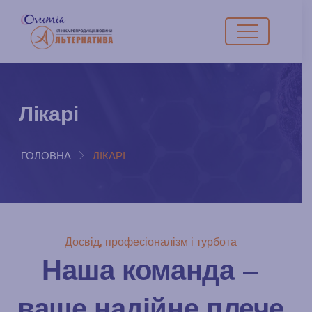
Лікарі
ГОЛОВНА
ЛІКАРІ
Досвід, професіоналізм і турбота
Наша
команда
–
ваше
надійне
плече