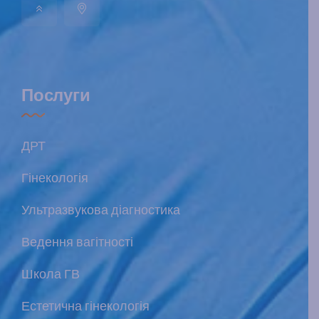
Послуги
ДРТ
Гінекологія
Ультразвукова діагностика
Ведення вагітності
Школа ГВ
Естетична гінекологія