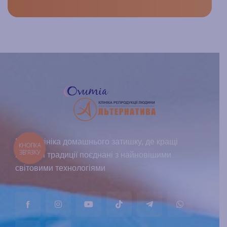
Ми – клініка домашнього затишку, де кращі
медичні традиції поєднані з найновішими
світовими технологіями