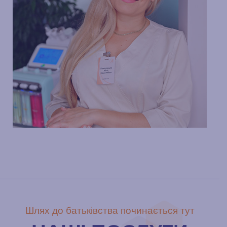
Калітовська Юлія Миколаївна
Шлях до батьківства починається тут