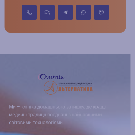
Ми – клініка домашнього затишку, де кращі
медичні традиції поєднані з найновішими
світовими технологіями