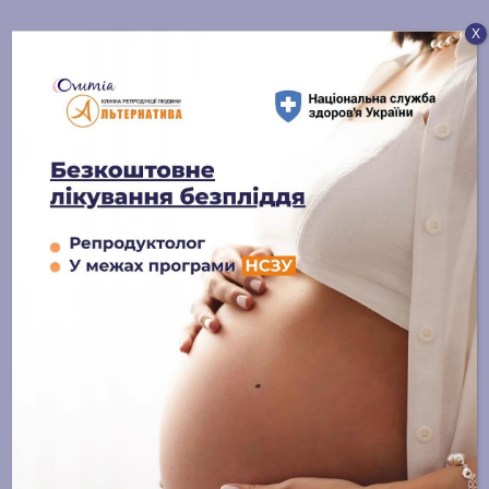
Х
Отже, жінці варто обов’язково записатися до
гінеколога:
при порушеннях менструального циклу;
при зміні характеру виділень або кровотечі,
що не збігається з настанням менструації;
при найменших підозрах на розвиток
інфекційних захворювань – виникненні болю,
свербежу та печіння в області статевих;
при плануванні вагітності;
для профілактичного огляду – 1-2 рази
протягом року.
Де працюють кращі
гінекологи у Львові?
Дещо переформулюємо запитання: чому жінки