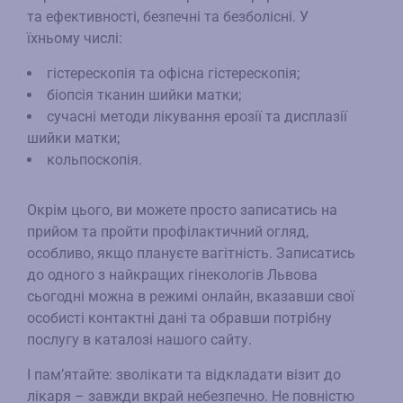
та ефективності, безпечні та безболісні. У
їхньому числі:
гістерескопія та офісна гістерескопія;
біопсія тканин шийки матки;
сучасні методи лікування ерозії та дисплазії
шийки матки;
кольпоскопія.
Окрім цього, ви можете просто записатись на
прийом та пройти профілактичний огляд,
особливо, якщо плануєте вагітність. Записатись
до одного з найкращих гінекологів Львова
сьогодні можна в режимі онлайн, вказавши свої
особисті контактні дані та обравши потрібну
послугу в каталозі нашого сайту.
І пам’ятайте: зволікати та відкладати візит до
лікаря – завжди вкрай небезпечно. Не повністю