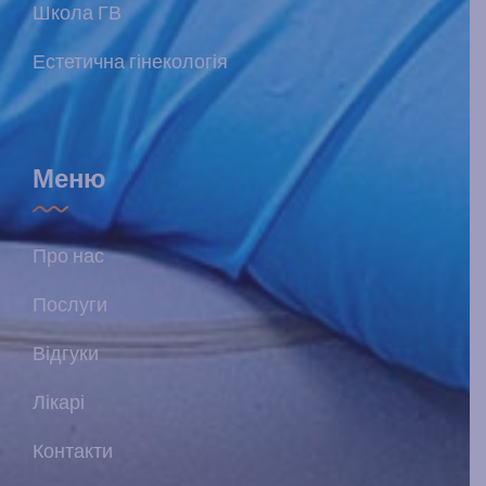
Школа ГВ
Естетична гінекологія
Меню
Про нас
Послуги
Відгуки
Лікарі
Контакти