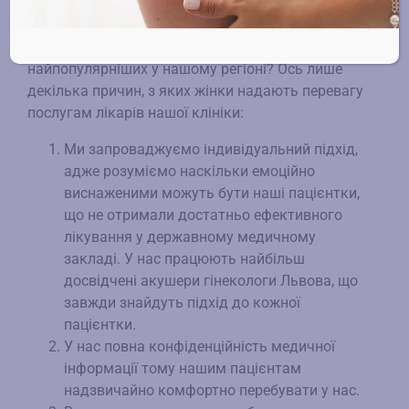
все частіше прагнуть звернутися до приватного
лікаря гінеколога у Львові, а пошуковий запит
«хороший гінеколог Лівів» є одним з
найпопулярніших у нашому регіоні? Ось лише
декілька причин, з яких жінки надають перевагу
послугам лікарів нашої клініки:
Ми запроваджуємо індивідуальний підхід,
адже розуміємо наскільки емоційно
виснаженими можуть бути наші пацієнтки,
що не отримали достатньо ефективного
лікування у державному медичному
закладі. У нас працюють найбільш
досвідчені акушери гінекологи Львова, що
завжди знайдуть підхід до кожної
пацієнтки.
У нас повна конфіденційність медичної
інформації тому нашим пацієнтам
надзвичайно комфортно перебувати у нас.