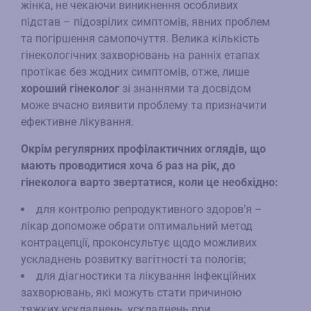
жінка, не чекаючи виникнення особливих
підстав – підозрілих симптомів, явних проблем
та погіршення самопочуття. Велика кількість
гінекологічних захворювань на ранніх етапах
протікає без жодних симптомів, отже, лише
хороший гінеколог
зі знаннями та досвідом
може вчасно виявити проблему та призначити
ефективне лікування.
Окрім регулярних профілактичних оглядів, що
мають проводитися хоча б раз на рік, до
гінеколога варто звертатися, коли це необхідно:
для контролю репродуктивного здоров’я –
лікар допоможе обрати оптимальний метод
контрацепції, проконсультує щодо можливих
ускладнень розвитку вагітності та пологів;
для діагностики та лікування інфекційних
захворювань, які можуть стати причиною
тяжких ускладнень, ускладнень при