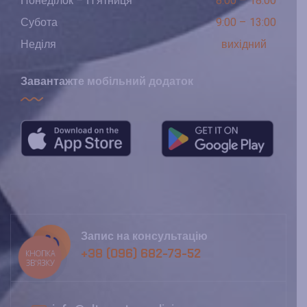
Понеділок – П’ятниця
8:00 – 18:00
Субота
9:00 – 13:00
Неділя
вихідний
Завантажте мобільний додаток
Запис на консультацію
+38 (096) 682-73-52
КНОПКА
ЗВ'ЯЗКУ