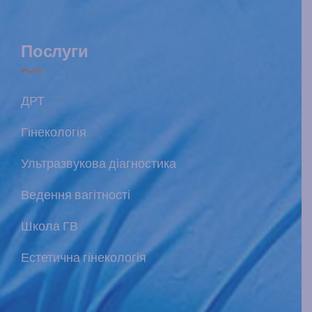
Послуги
ДРТ
Гінекологія
Ультразвукова діагностика
Ведення вагітності
Школа ГВ
Естетична гінекологія