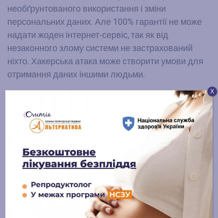
необґрунтованого використання і зміни
персональних даних. Але 100% гарантії не може
надати жоден інтернет-сервіс, так як від
незаконного злому системи не застрахований
ніхто. Хакерська атака може створити умови для
отримання даних іншими людьми.
Х
Для з’ясування якихось питань безпосередньо з
адміністрацією сайту, можна відправити лист за
адресою
info@alternatyva.clinic
.