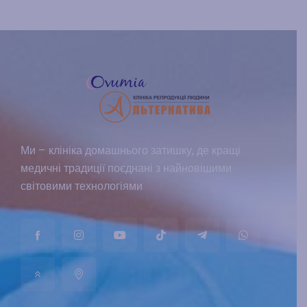
Ми – клініка домашнього затишку, де кращі
медичні традиції поєднані з найновішими
світовими технологіями