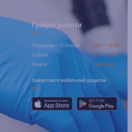
Графік роботи
Понеділок – П’ятниця
8:00 – 18:00
Субота
9:00 – 13:00
Неділя
вихідний
Завантажте мобільний додаток