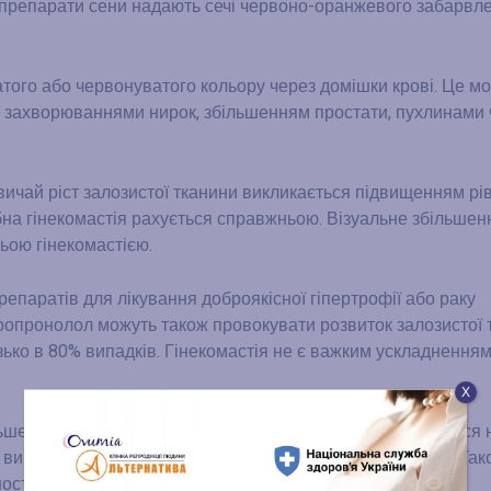
 препарати сени надають сечі червоно-оранжевого забарвле
атого або червонуватого кольору через домішки крові. Це м
 захворюваннями нирок, збільшенням простати, пухлинами 
звичай ріст залозистої тканини викликається підвищенням рі
ібна гінекомастія рахується справжньою. Візуальне збільшен
ьою гінекомастією.
репаратів для лікування доброякісної гіпертрофії або раку
 пропронолол можуть також провокувати розвиток залозистої 
лизько в 80% випадків. Гінекомастія не є важким ускладнення
Х
ьшенням продукування пролактину та може спостерігатися н
ля використання певних речовин ( наркотиків, наприклад). Так
ності пролактинсекретуючої пухлини.