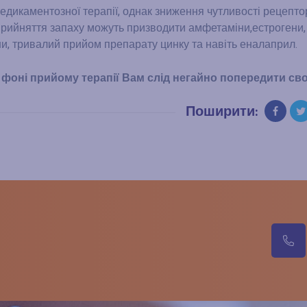
едикаментозної терапії, однак зниження чутливості рецепто
прийняття запаху можуть призводити амфетаміни,естрогени,
ни, тривалий прийом препарату цинку та навіть еналаприл.
фоні прийому терапії Вам слід негайно попередити сво
Поширити:
м