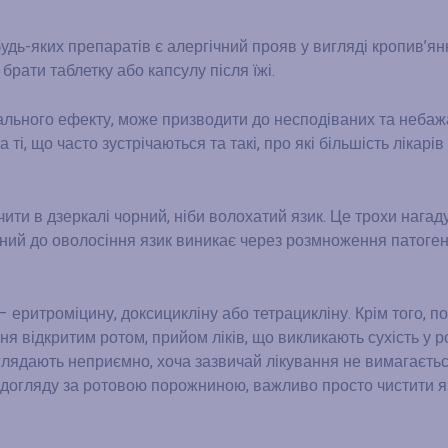
ь-яких препаратів є алергічний прояв у вигляді кропив’ян
рати таблетку або капсулу після їжі.
вального ефекту, може призводити до несподіваних та неба
 ті, що часто зустрічаються та такі, про які більшість лікарі
ити в дзеркалі чорний, ніби волохатий язик. Це трохи нагаду
бний до оволосіння язик виникає через розмноження патоген
 еритроміцину, доксицикліну або тетрацикліну. Крім того, п
я відкритим ротом, прийом ліків, що викликають сухість у ро
глядають неприємно, хоча зазвичай лікування не вимагаєтьс
 догляду за ротовою порожниною, важливо просто чистити яз