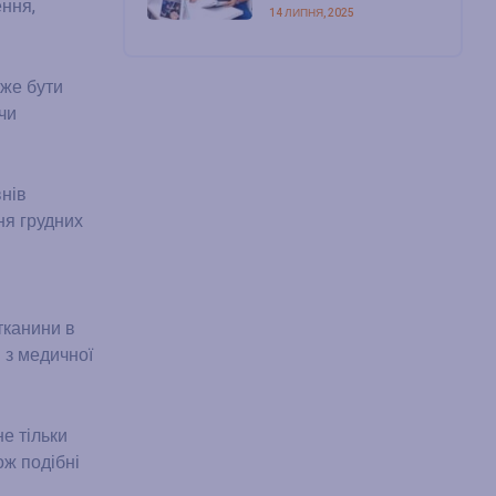
ння,
14 ЛИПНЯ, 2025
оже бути
чи
внів
ня грудних
тканини в
м з медичної
е тільки
ож подібні