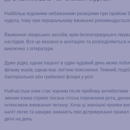
Найбільш відомими небажаними реакціями при прийомі буд
нудота, тому при пероральному вживанні рекомендується б
Вживання лікарських засобів, крім безпосереднього ліку
наслідків. Все це вказано в анотаціях та розподіляються на
виключно з літератури.
Дуже рідко, однак пацієнт в один чудовий день може побач
фільму жахів, однак має логічне пояснення. Темний, поді
бактеріальної або грибкової флори у роті.
Найчастіше язик стає чорним після прийому антибіотиків –
змінам язика сприяє погана гігієна порожнини рота, диханн
інтенсивне вживання тютюну. Хоча ці зовнішні прояви ви
наліт легко та швидко зникають при дотримуванні правил
двічі на день.