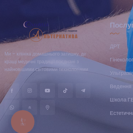
Послу
ДРТ
Ми – клініка домашнього затишку, де
Гінеколог
кращі медичні традиції поєднані з
найновішими світовими технологіями
Ультразв
Ведення 
Школа Г
Естетична
КНОПКА
ЗВ'ЯЗКУ