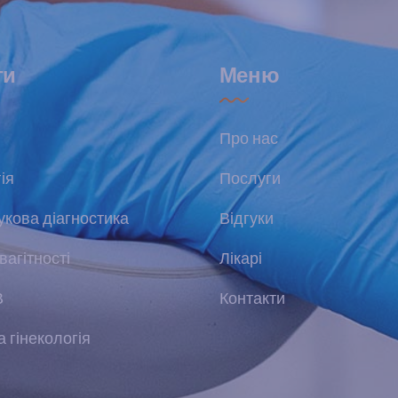
ги
Меню
Про нас
ія
Послуги
укова діагностика
Відгуки
вагітності
Лікарі
В
Контакти
 гінекологія