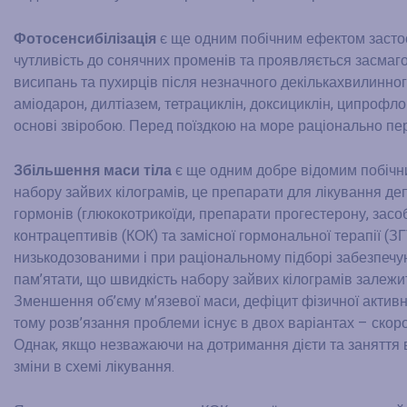
Фотосенсибілізація
є ще одним побічним ефектом застос
чутливість до сонячних променів та проявляється засмаг
висипань та пухирців після незначного декількахвилинног
аміодарон, дилтіазем, тетрациклін, доксициклін, ципрофло
основі звіробою. Перед поїздкою на море раціонально пере
Збільшення маси тіла
є ще одним добре відомим побічни
набору зайвих кілограмів, це препарати для лікування депре
гормонів (глюкокотрикоїди, препарати прогестерону, засоб
контрацептивів (КОК) та замісної гормональної терапії (ЗГ
низькодозованими і при раціональному підборі забезпечую
пам’ятати, що швидкість набору зайвих кілограмів залежить
Зменшення об’єму м’язевої маси, дефіцит фізичної активн
тому розв’язання проблеми існує в двох варіантах – скоро
Однак, якщо незважаючи на дотримання дієти та заняття в 
зміни в схемі лікування.