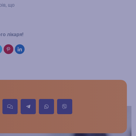
рів, що
го лікаря!