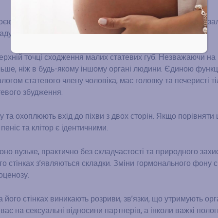
воєю тканинною будовою вона аналогічна передміхуровій за
адує секрет простати.
верхній точці сходження малих статевих губ. Незважаючи на
ільше, ніж в будь-якому іншому органі людини. Єдиною функц
логом статевого члену чоловіка, має головку та печеристі ті
тевого збудження.
изу та охоплюють вхід до піхви з двох сторін. Якщо порівняти
пеніс та клітор є ідентичними.
оно вузьке, практично без складчастості та природного захис
ого стінках з’являються складки. Зміни гормонального фону 
оценозу.
а його стінках виникають розриви, зв’язки, що утримують орг
ає на сексуальні відносини партнерів, а інколи важкі полог