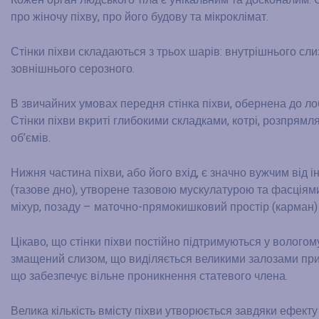
Кожен орган людського тіла є унікальним та досконалим. 
про жіночу піхву, про його будову та мікроклімат.
Стінки піхви складаються з трьох шарів: внутрішнього сли
зовнішнього серозного.
В звичайних умовах передня стінка піхви, обернена до лоб
Стінки піхви вкриті глибокими складками, котрі, розпрям
об’ємів.
Нижня частина піхви, або його вхід, є значно вужчим від
(тазове дно), утворене тазовою мускулатурою та фасціями
міхур, позаду – маточно-прямокишковий простір (карман)
Цікаво, що стінки піхви постійно підтримуються у вологому
змащений слизом, що виділяється великими залозами прис
що забезпечує вільне проникнення статевого члена.
Велика кількість вмісту піхви утворюється завдяки ефекту