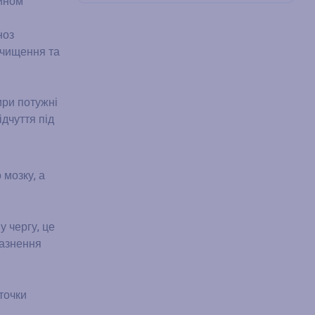
чином
ноз
очищення та
ири потужні
дчуття під
 мозку, а
у чергу, це
разнення
точки