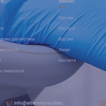
ги
Меню
Про нас
ія
Послуги
укова діагностика
Відгуки
вагітності
Лікарі
В
Контакти
 гінекологія
info@alternatyva.clinic