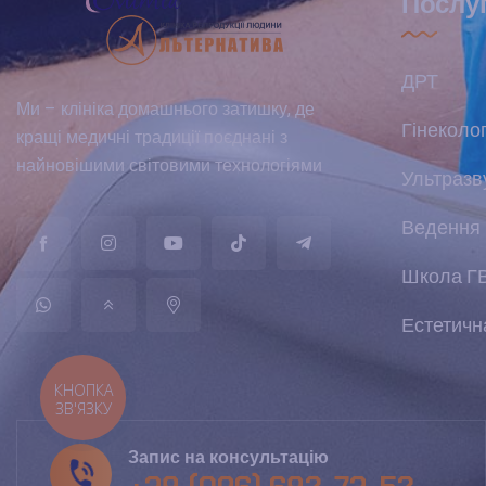
Послу
ДРТ
Ми – клініка домашнього затишку, де
Гінеколог
кращі медичні традиції поєднані з
найновішими світовими технологіями
Ультразв
Ведення 
Школа Г
Естетична
КНОПКА
ЗВ'ЯЗКУ
Запис на консультацію