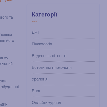
ву щодня
–
Категорії
вого та
ДРТ
 кишки.
ння його
Гінекологія
Ведення вагітності
рагму
сечовий
Естетична гінекологія
Урологія
іхви
 збудженні,
Блог
Онлайн-журнал
судин