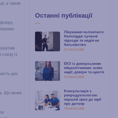
ії, а також
Останні публікації
 флору,
перекис
Лікування чоловічого
безпліддя: сучасні
підходи та надія на
батьківство
іруватим
15 ЛИПНЯ, 2025
 слизу із
ЕКЗ із донорськими
яйцеклітинами: шлях
надії, довіри та щастя
кість цих
15 ЛИПНЯ, 2025
Консультація з
нь. Що може
репродуктологом:
перший крок до мрії
про дитину
14 ЛИПНЯ, 2025
ри