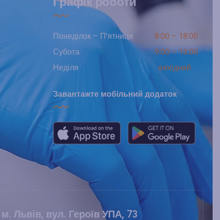
Графік роботи
Понеділок – П’ятниця
8:00 – 18:00
Субота
9:00 – 13:00
Неділя
вихідний
Завантажте мобільний додаток
м. Львів, вул. Героїв УПА, 73