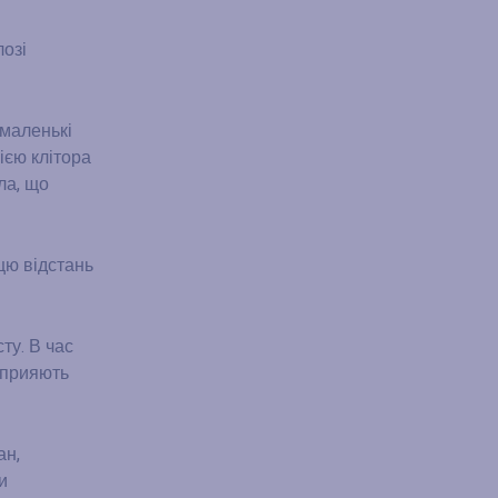
лозі
 маленькі
ією клітора
ла, що
 цю відстань
ту. В час
сприяють
ан,
и