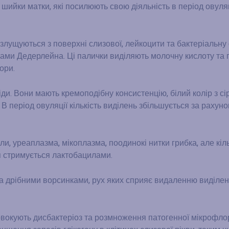
 шийки матки, які посилюють свою діяльність в період овуляц
о злущуються з поверхні слизової, лейкоцити та бактеріальну
ми Дедерлейна. Ці палички виділяють молочну кислоту та 
ори.
іди. Вони мають кремоподібну консистенцію, білий колір з с
 період овуляції кількість виділень збільшується за рахунок
, уреаплазма, мікоплазма, поодинокі нитки грибка, але кіль
я стримується лактобацилами.
ита дрібними ворсинками, рух яких сприяє видаленню виділе
ровокують дисбактеріоз та розмноження патогенної мікрофло