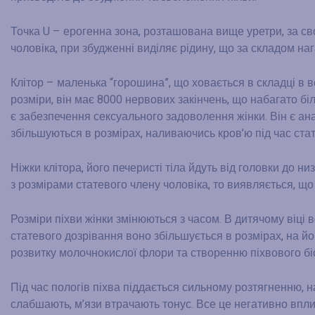
Точка U – ерогенна зона, розташована вище уретри, за с
чоловіка, при збудженні виділяє рідину, що за складом наг
Клітор – маленька “горошина”, що ховається в складці в 
розміри, він має 8000 нервових закінчень, що набагато б
є забезпечення сексуального задоволення жінки. Він є ана
збільшуються в розмірах, наливаючись кров’ю під час ста
Ніжки клітора, його печеристі тіла йдуть від головки до н
з розмірами статевого члену чоловіка, то виявляється, що 
Розміри піхви жінки змінюються з часом. В дитячому віці в
статевого дозрівання воно збільшується в розмірах, на й
розвитку молочнокислої флори та створенню піхвового бі
Під час пологів піхва піддається сильному розтягненню, н
слабшають, м’язи втрачають тонус. Все це негативно вплив