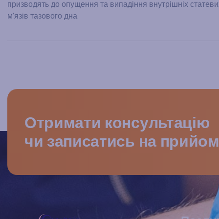
призводять до опущення та випадіння внутрішніх статевих
м’язів тазового дна.
Отримати консультацію
чи записатись на прийо