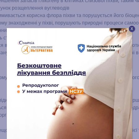
еншення запасів глікогену в клітинах слизової піхви, таким 
хунок розщеплення вуглеводів
вимивається корисна флора піхви та порушується його біоце
ому знаходженні у піхві, порушують природні процеси само
Х
них мікроорганізмів
ь стати причиною алергічної реакції
ся велика кількість нервових закінчень, що зливаються в чот
гану та дозволяють жінці отримувати надзвичайно приємні ві
мування імпульсу, який передається по нервах до спинного
лідили декілька особливо чутливих зон до стимуляції. В перш
ся на 3-4 см вище входу до піхви по її передній стінці. Под
оргазму.
дещо глибше, майже біля самої шийки матки. Стимуляція цієї 