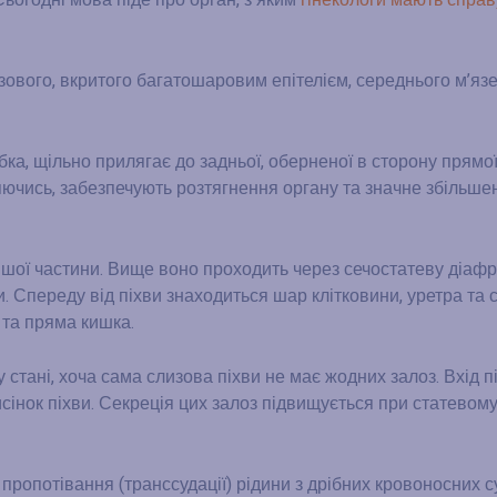
Сьогодні мова піде про орган, з яким
гінекологи мають спра
зового, вкритого багатошаровим епітелієм, середнього м’язе
ка, щільно прилягає до задньої, оберненої в сторону прямої
ляючись, забезпечують розтягнення органу та значне збільше
 іншої частини. Вище воно проходить через сечостатеву діаф
. Спереду від піхви знаходиться шар клітковини, уретра та 
 та пряма кишка.
 стані, хоча сама слизова піхви не має жодних залоз. Вхід п
інок піхви. Секреція цих залоз підвищується при статевому
 пропотівання (транссудації) рідини з дрібних кровоносних 