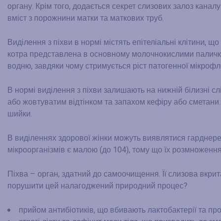
органу. Крім того, додається секрет слизових залоз каналу
вміст з порожнини матки та маткових труб.
Виділення з піхви в нормі містять епітеліальні клітини, щ
котра представлена в основному молочнокислими паличка
водню, завдяки чому стримується ріст патогенної мікрофл
В нормі виділення з піхви залишають на нижній білизні сл
або жовтуватим відтінком та запахом кефіру або сметани. В
шийки.
В виділеннях здорової жінки можуть виявлятися гарднерели
мікроорганізмів є малою (до 104), тому що їх розмноженн
Піхва – орган, здатний до самоочищення. Її слизова вкр
порушити цей налагоджений природний процес?
прийом антибіотиків, що вбивають лактобактерії та п