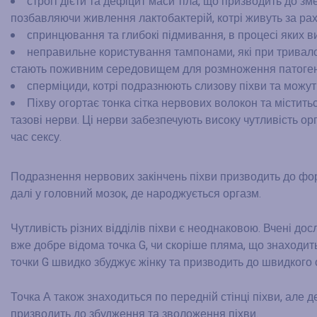
строгі дієти та дефіцит маси тіла, що призводить до зм
позбавляючи живлення лактобактерій, котрі живуть за ра
спринцювання та глибокі підмивання, в процесі яких 
неправильне користування тампонами, які при тривал
стають поживним середовищем для розмноження патоген
сперміциди, котрі подразнюють слизову піхви та можут
Піхву огортає тонка сітка нервових волокон та містить
тазові нерви. Ці нерви забезпечують високу чутливість ор
час сексу.
Подразнення нервових закінчень піхви призводить до фор
далі у головний мозок, де народжується оргазм.
Чутливість різних відділів піхви є неоднаковою. Вчені дос
вже добре відома точка G, чи скоріше пляма, що знаходить
точки G швидко збуджує жінку та призводить до швидкого 
Точка А також знаходиться по передній стінці піхви, але 
призводить до збудження та зволоження піхви.