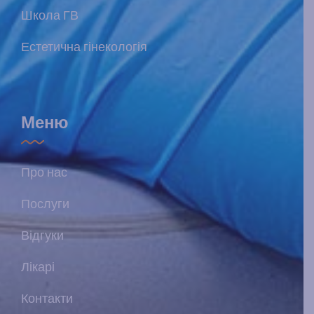
Школа ГВ
Естетична гінекологія
Меню
Про нас
Послуги
Відгуки
Лікарі
Контакти