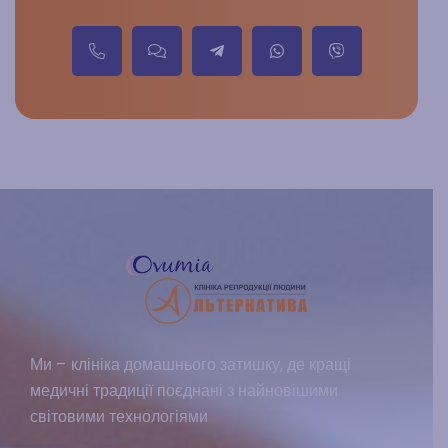
Ми – клініка домашнього затишку, де кращі
медичні традиції поєднані з найновішими
світовими технологіями