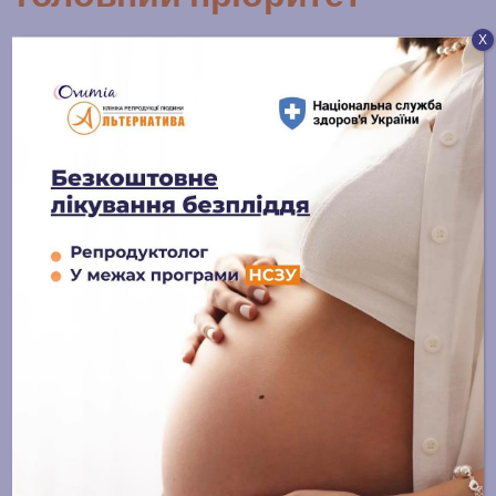
Х
У клініці Альтернатива ми розуміємо, що перший крок
до ЕКЗ — це не просто медичне рішення, а дуже
особистий і часто непростий вибір. Саме тому ми
супроводжуємо кожну пару з повагою, делікатністю та
професіоналізмом. До ваших послуг:
Досвідчені ембріологи
Індивідуальні протоколи.
Сучасне обладнання.
Комфортні умови лікування.
Комплексна підтримка від діагностики до
вагітності.
Мрієте про дитину? Альтернатива Овумія Груп
допоможе зробити цю мрію реальністю!
Поширити: