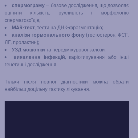
спермограму
— базове дослідження, що дозволяє
оцінити кількість, рухливість і морфологію
сперматозоїдів;
MAR-тест
, тести на ДНК-фрагментацію;
аналізи гормонального фону
(тестостерон, ФСГ,
ЛГ, пролактин);
УЗД мошонки
та передміхурової залози;
виявлення інфекцій
, каріотипування або інші
генетичні дослідження.
Тільки після повної діагностики можна обрати
найбільш доцільну тактику лікування.