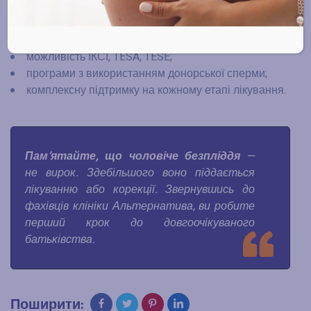
Ми пропонуємо:
сучасні методики лікування чоловічого безпліддя;
можливість ІКСІ, TESA, TESE;
програми з використанням донорської сперми;
комплексну підтримку на кожному етапі лікування.
Пам’ятайте, що чоловіче безпліддя
—
не вирок. Здебільшого воно піддається
лікуванню або корекції. Звернувшись до
фахівців клініки Альтернатива, ви робите
перший крок до довгоочікуваного
батьківства.
Поширити: