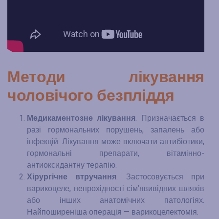
Методи лікування
чоловічого безпліддя
Медикаментозне лікування
. Призначається в
разі гормональних порушень, запалень або
інфекцій. Лікування може включати антибіотики,
гормональні препарати, вітамінно-
антиоксидантну терапію.
Хірургічне втручання
. Застосовується при
варикоцеле, непрохідності сім’явивідних шляхів
або інших анатомічних патологіях.
Найпоширеніша операція — варикоцелектомія.