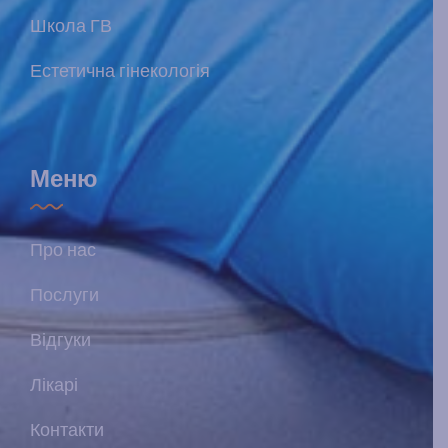
Школа ГВ
Естетична гінекологія
Меню
Про нас
Послуги
Відгуки
Лікарі
Контакти