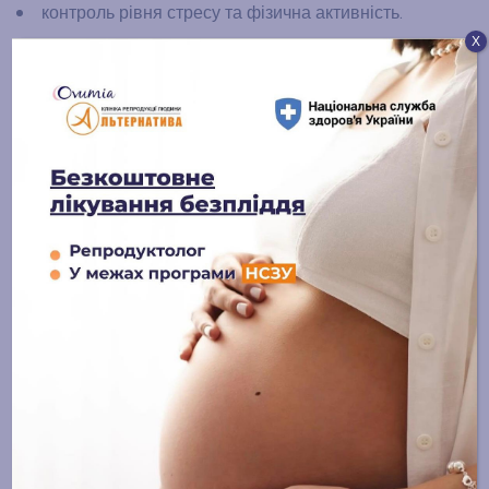
контроль рівня стресу та фізична активність.
Х
Навіть прості зміни можуть покращити якість сперми
та підвищити шанси на успіх.
Комплексна допомога
при чоловічому
безплідді в клініці
Альтернатива
У клініці Альтернатива ми приділяємо особливу увагу
чоловічому репродуктивному здоров’ю. Наші лікарі
здійснюють повну діагностику, призначають
ефективне лікування, а також супроводжують пару в
процесі підготовки до зачаття.