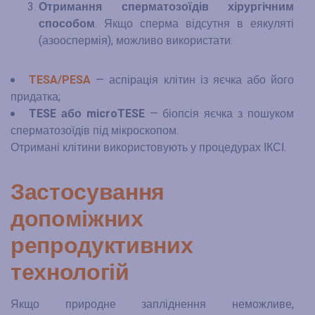
Отримання сперматозоїдів хірургічним
способом
. Якщо сперма відсутня в еякуляті
(азооспермія), можливо використати:
TESA/PESA
— аспірація клітин із яєчка або його
придатка;
TESE або microTESE
— біопсія яєчка з пошуком
сперматозоїдів під мікроскопом.
Отримані клітини використовують у процедурах ІКСІ.
Застосування
допоміжних
репродуктивних
технологій
Якщо природне запліднення неможливе,