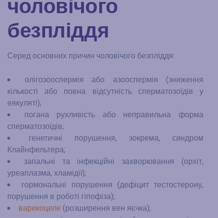
чоловічого
безпліддя
Серед основних причин чоловічого безпліддя:
олігозооспермія або азооспермія (зниження
кількості або повна відсутність сперматозоїдів у
еякуляті);
погана рухливість або неправильна форма
сперматозоїдів;
генетичні порушення, зокрема, синдром
Клайнфельтера;
запальні та інфекційні захворювання (орхіт,
уреаплазма, хламідії);
гормональні порушення (дефіцит тестостерону,
порушення в роботі гіпофіза);
варикоцеле
(розширення вен яєчка);