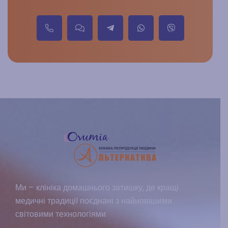
Ми – клініка домашнього затишку, де кращі
медичні традиції поєднані з найновішими
світовими технологіями