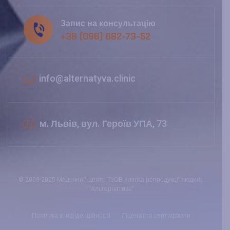
Запис на консультацію
+38 (096) 682-73-52
info@alternatyva.clinic
м. Львів, вул. Героїв УПА, 73
© 2009-2025 Медичний центр ТзОВ Клініка репродукції людини
“Альтернатива”
Політика конфіденційності
Ліцензії та сертифікати