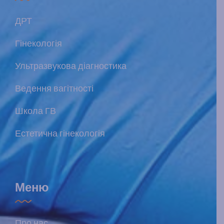
ДРТ
Гінекологія
Ультразвукова діагностика
Ведення вагітності
Школа ГВ
Естетична гінекологія
Меню
Про нас