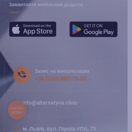
Завантажте мобільний додаток
Запис на консультацію
+38 (096) 682-73-52
info@alternatyva.clinic
КНОПКА
ЗВ'ЯЗКУ
м. Львів, вул. Героїв УПА, 73