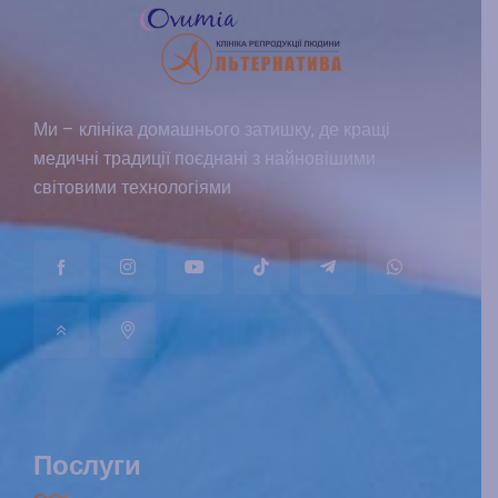
Ми – клініка домашнього затишку, де кращі
медичні традиції поєднані з найновішими
світовими технологіями
Послуги