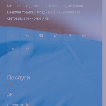
Ми – клініка домашнього затишку, де кращі
медичні традиції поєднані з найновішими
світовими технологіями
Послуги
ДРТ
Гінекологія