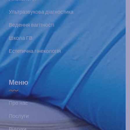
Ультразвукова діагностика
Ведення вагітності
Школа ГВ
Естетична гінекологія
Меню
Про нас
Послуги
Відгуки