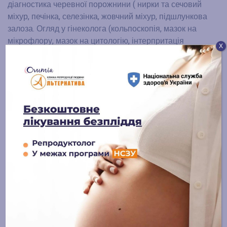
діагностика черевної порожнини ( нирки та сечовий
міхур, печінка, селезінка, жовчний міхур, підшлункова
залоза. Огляд у гінеколога (кольпоскопія, мазок на
мікрофлору, мазок на цитологію, інтерпритація
Х
результатів аналізів).
БІЛЬШЕ