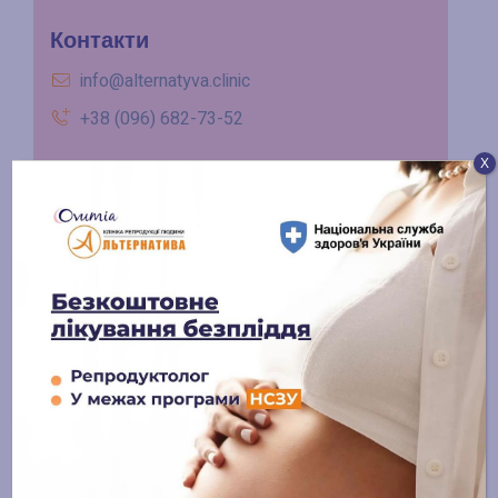
Контакти
info@alternatyva.clinic
+38 (096) 682-73-52
Х
Графік роботи
ПН – ПТ 8:00 – 18:00
СБ 9:00 – 13:00
НД - вихідний