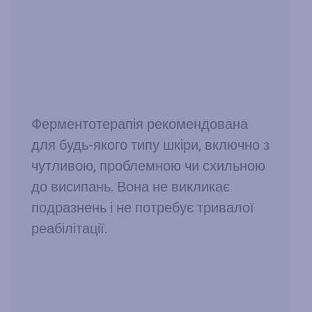
Б
б
Н
з
Ферментотерапія рекомендована
для будь-якого типу шкіри, включно з
чутливою, проблемною чи схильною
до висипань. Вона не викликає
подразнень і не потребує тривалої
реабілітації.