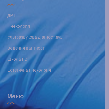
ДРТ
Гінекологія
Ультразвукова діагностика
Ведення вагітності
Школа ГВ
Естетична гінекологія
Меню