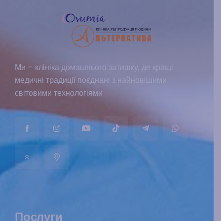
Ми – клініка домашнього затишку, де кращі
медичні традиції поєднані з найновішими
світовими технологіями
Послуги