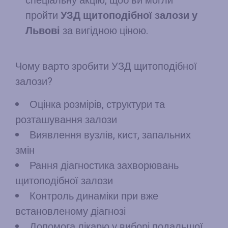
спеціальну акцію, щоб ви могли
пройти
УЗД щитоподібної залози у
Львові
за вигідною ціною.
Чому варто зробити УЗД щитоподібної
залози?
Оцінка розмірів, структури та
розташування залози
Виявлення вузлів, кист, запальних
змін
Рання діагностика захворювань
щитоподібної залози
Контроль динаміки при вже
встановленому діагнозі
Допомога лікарю у виборі подальшої