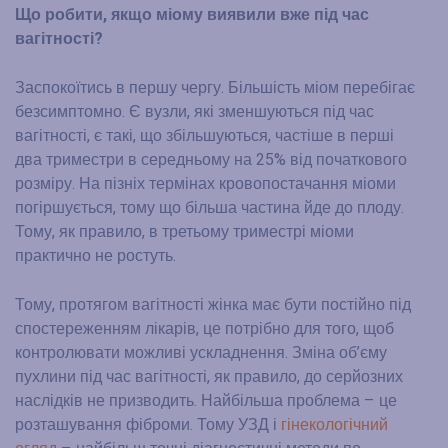
Що робити, якщо міому виявили вже під час
вагітності?
Заспокоїтись в першу чергу. Більшість міом перебігає
безсимптомно. Є вузли, які зменшуються під час
вагітності, є такі, що збільшуються, частіше в перші
два триместри в середньому на 25% від початкового
розміру. На пізніх термінах кровопостачання міоми
погіршується, тому що більша частина йде до плоду.
Тому, як правило, в третьому триместрі міоми
практично не ростуть.
Тому, протягом вагітності жінка має бути постійно під
спостереженням лікарів, це потрібно для того, щоб
контролювати можливі ускладнення. Зміна об’єму
пухлини під час вагітності, як правило, до серйозних
наслідків не призводить. Найбільша проблема – це
розташування фіброми. Тому УЗД і
гінекологічний