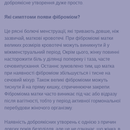
доброякісне утворення дуже просто.
Які симптоми появи фіброміом?
Це рясні болючі менструації, які тривають довше, ніж
зазвичай, маткові кровотечі. При фіброміомі матки
великих розмірів кровотечі можуть виникнути й у
міжменструальний період. Окрім цього, жінку повинні
насторожити біль у ділянці попереку і таза, часте
сечовипускання. Останнє зумовлено тим, що матка
при наявності фіброміом збільшується і тисне на
сечовий міхур. Також великі фіброміоми можуть
тиснути й на пряму кишку, спричинюючи закрепи.
Фіброміома матки часто виникає під час або відразу
після вагітності, тобто у період активної гормональної
перебудови жіночого організму.
Наявність доброякісних утворень є однією з причин
довгих років безпліддя, але це не означає, що жінка, в