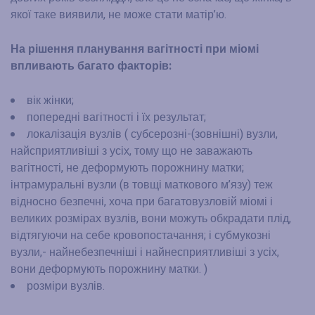
якої таке виявили, не може стати матір’ю.
На рішення планування вагітності при міомі
впливають багато факторів:
вік жінки;
попередні вагітності і їх результат;
локалізація вузлів ( субсерозні-(зовнішні) вузли,
найсприятливіші з усіх, тому що не заважають
вагітності, не деформують порожнину матки;
інтрамуральні вузли (в товщі маткового м’язу) теж
відносно безпечні, хоча при багатовузловій міомі і
великих розмірах вузлів, вони можуть обкрадати плід,
відтягуючи на себе кровопостачання; і субмукозні
вузли,- найнебезпечніші і найнесприятливіші з усіх,
вони деформують порожнину матки. )
розміри вузлів.