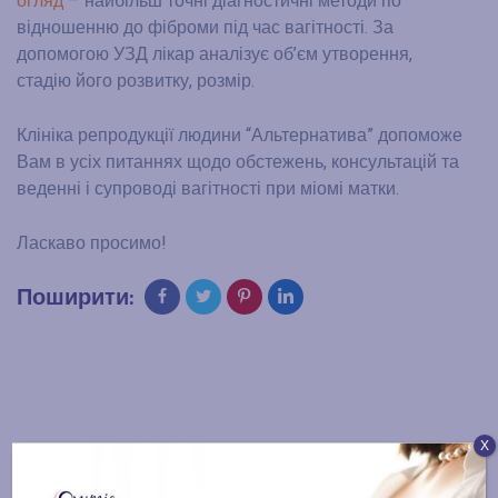
огляд
– найбільш точні діагностичні методи по
відношенню до фіброми під час вагітності. За
допомогою УЗД лікар аналізує об’єм утворення,
стадію його розвитку, розмір.
Клініка репродукції людини “Альтернатива” допоможе
Вам в усіх питаннях щодо обстежень, консультацій та
веденні і супроводі вагітності при міомі матки.
Ласкаво просимо!
Поширити:
Х