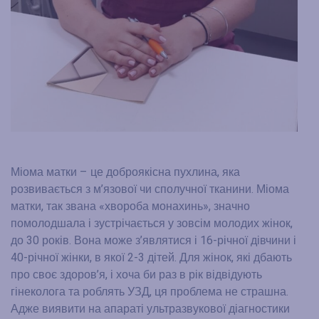
Міома матки – це доброякісна пухлина, яка
розвивається з м’язової чи сполучної тканини. Міома
матки, так звана «хвороба монахинь», значно
помолодшала і зустрічається у зовсім молодих жінок,
до 30 років. Вона може з’являтися і 16-річної дівчини і
40-річної жінки, в якої 2-3 дітей. Для жінок, які дбають
про своє здоров’я, і хоча би раз в рік відвідують
гінеколога та роблять УЗД, ця проблема не страшна.
Адже виявити на апараті ультразвукової діагностики