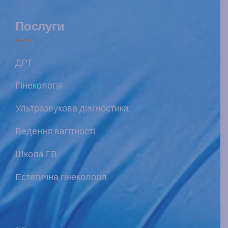
Послуги
ДРТ
Гінекологія
Ультразвукова діагностика
Ведення вагітності
Школа ГВ
Естетична гінекологія