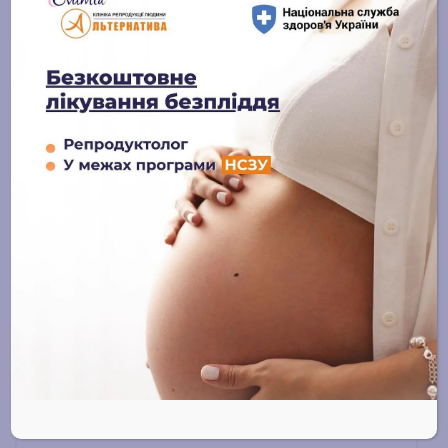
Категорії
ДРТ
Гінекологія
Ведення вагітності
Естетична гінекологія
Урологія
Блог