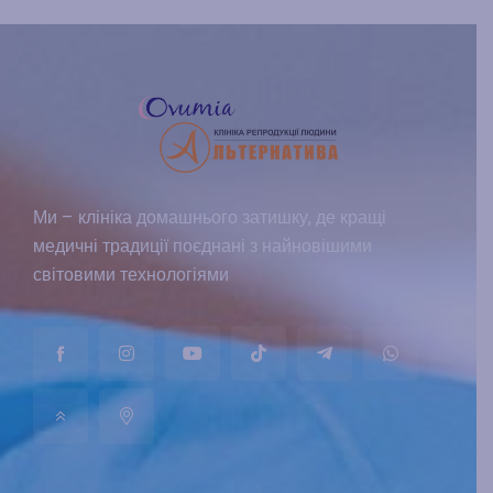
Ми – клініка домашнього затишку, де кращі
медичні традиції поєднані з найновішими
світовими технологіями