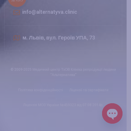
ЗВ'ЯЗКУ
info@alternatyva.clinic
м. Львів, вул. Героїв УПА, 73
© 2009-2025 Медичний центр ТзОВ Клініка репродукції людини
“Альтернатива”
Політика конфіденційності
Ліцензії та сертифікати
Ліцензія МОЗ України №459323 від 07.08.2014р.
Open