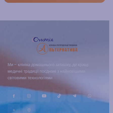
Ми – клініка домашнього затишку, де кращі
медичні традиції поєднані з найновішими
світовими технологіями