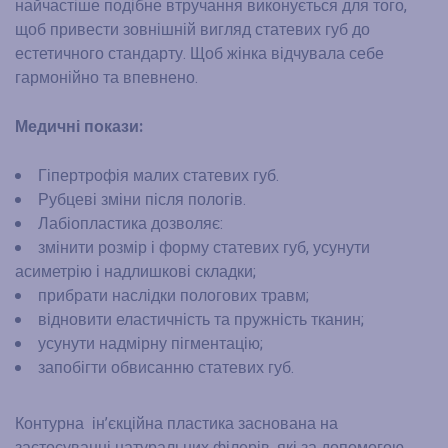
найчастіше подібне втручання виконується для того,
щоб привести зовнішній вигляд статевих губ до
естетичного стандарту. Щоб жінка відчувала себе
гармонійно та впевнено.
Медичні покази:
Гіпертрофія малих статевих губ.
Рубцеві зміни після пологів.
Лабіопластика дозволяє:
змінити розмір і форму статевих губ, усунути
асиметрію і надлишкові складки;
прибрати наслідки пологових травм;
відновити еластичність та пружність тканин;
усунути надмірну пігментацію;
запобігти обвисанню статевих губ.
Контурна ін’єкційна пластика заснована на
застосуванні натуральних філерів, які за допомогою