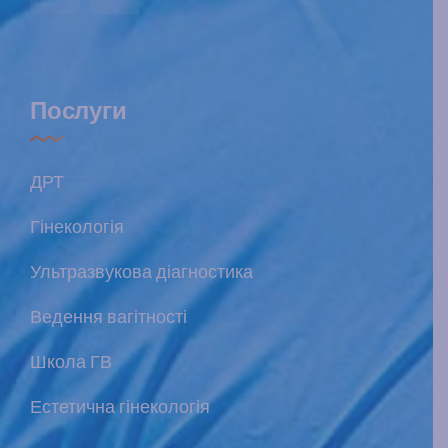
Послуги
ДРТ
Гінекологія
Ультразвукова діагностика
Ведення вагітності
Школа ГВ
Естетична гінекологія