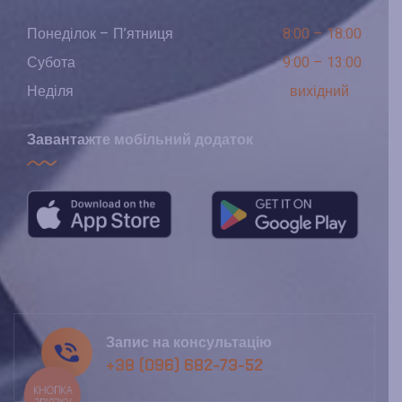
Понеділок – П’ятниця
8:00 – 18:00
Субота
9:00 – 13:00
Неділя
вихідний
Завантажте мобільний додаток
Запис на консультацію
+38 (096) 682-73-52
КНОПКА