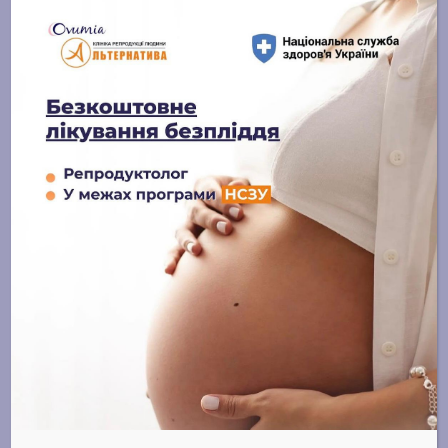
Блог
Онлайн-журнал
Останні публікації
Лікування чоловічого безпліддя:
сучасні підходи та надія на
батьківство
15 ЛИПНЯ, 2025
ЕКЗ із донорськими яйцеклітинами:
шлях надії, довіри та щастя
15 ЛИПНЯ, 2025