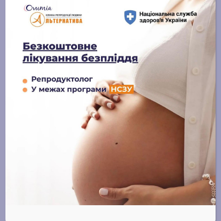
За 10 років, з 1989 по 1999 роки, “Johnson & Johnson”
“покрупнішали” на 44 компанії та продуктові лінії.
Різноманітні відкриття та розробки, високі стандарти
якості та успіхи корпорації неодноразово були
відзначені споживчим суспільством, зокрема в 1996
році корпорація була нагороджена Національною
медаллю Сполучених Штатів за технологічні
досягнення, а у 1999 році за опитуваннями
громадської думки “Johnson & Johnson” зайняла
перше місце у списку корпорацій з найвищою
репутацією серед населення США.
Поширити: