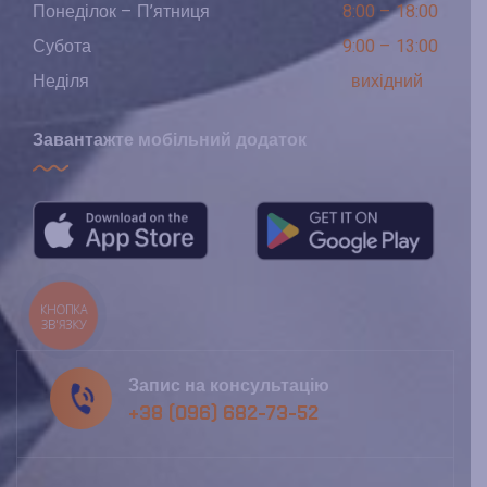
Понеділок – П’ятниця
8:00 – 18:00
Субота
9:00 – 13:00
Неділя
вихідний
Завантажте мобільний додаток
КНОПКА
ЗВ'ЯЗКУ
Запис на консультацію
+38 (096) 682-73-52