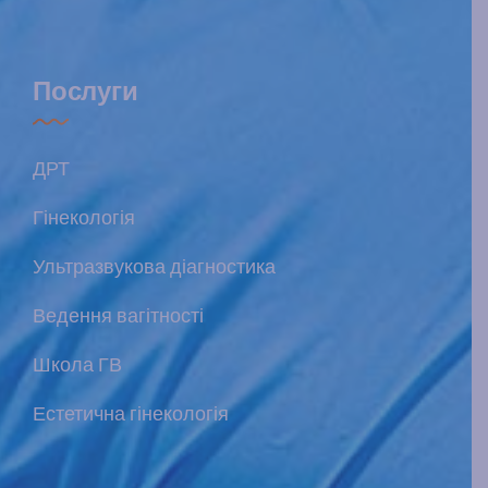
Послуги
ДРТ
Гінекологія
Ультразвукова діагностика
Ведення вагітності
Школа ГВ
Естетична гінекологія