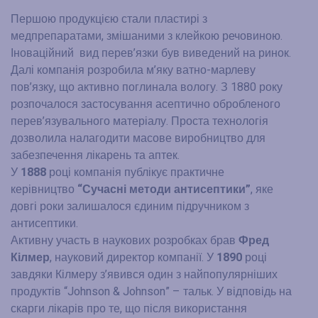
Першою продукцією стали пластирі з
медпрепаратами, змішаними з клейкою речовиною.
Іноваційний вид перев’язки був виведений на ринок.
Далі компанія розробила м’яку ватно-марлеву
пов’язку, що активно поглинала вологу. З 1880 року
розпочалося застосування асептично обробленого
перев’язувального матеріалу. Проста технологія
дозволила налагодити масове виробництво для
забезпечення лікарень та аптек.
У
1888
році компанія публікує практичне
керівництво
“Сучасні методи антисептики”
, яке
довгі роки залишалося єдиним підручником з
антисептики.
Активну участь в наукових розробках брав
Фред
Кілмер
, науковий директор компанії. У
1890
році
завдяки Кілмеру з’явився один з найпопулярніших
продуктів “Johnson & Johnson” – тальк. У відповідь на
скарги лікарів про те, що після використання