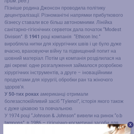
прим. ред.
)
Пізніше родина Джонсон проводила політику
децентралізації. Різноманітні напрямки прибуткового
бізнесу ставали все більш автономними. Лінійка
санітарно-гігієнічних серветок дала початок “Modest
Division”. В
1941
році компанія “Ethicon Inc.”
виробляла нитки для хірургічних швів і це було дуже
вчасно, враховуючи війну та підвищений попит на
шовний матеріал. Потім ця компанія розділилася на
дві окремі: одне розгалуження займалося розробкою
хірургічних інструментів, а друге – іноваційними
продуктами для хірургії, обробки ран та жіночого
здоров’я.
У 50-тих роках
американці отримали
болезаспокійливий засіб “Tylenol”, історія якого також
є дуже цікавою та повчальною.
У 1974 році “Johnson & Johnson” вивели на ринок “o.b
tampons”, в 1986 – гігієнічно-косметичні засоби для
Х
дітей, а в 1989 – сонцезахисні засоби.