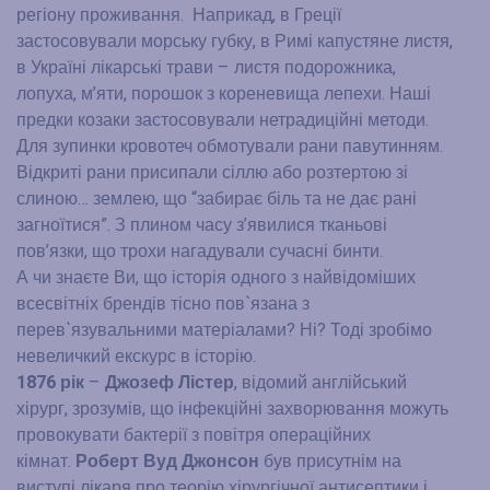
регіону проживання. Наприкад, в Греції
застосовували морську губку, в Римі капустяне листя,
в Україні лікарські трави – листя подорожника,
лопуха, м’яти, порошок з кореневища лепехи. Наші
предки козаки застосовували нетрадиційні методи.
Для зупинки кровотеч обмотували рани павутинням.
Відкриті рани присипали сіллю або розтертою зі
слиною… землею, що “забирає біль та не дає рані
загноїтися”. З плином часу з’явилися тканьові
пов’язки, що трохи нагадували сучасні бинти.
А чи знаєте Ви, що історія одного з найвідоміших
всесвітніх брендів тісно пов`язана з
перев`язувальними матеріалами? Ні? Тоді зробімо
невеличкий екскурс в історію.
1876 рік
–
Джозеф Лістер
, відомий англійський
хірург, зрозумів, що інфекційні захворювання можуть
провокувати бактерії з повітря операційних
кімнат.
Роберт Вуд Джонсон
був присутнім на
виступі лікаря про теорію хірургічної антисептики і