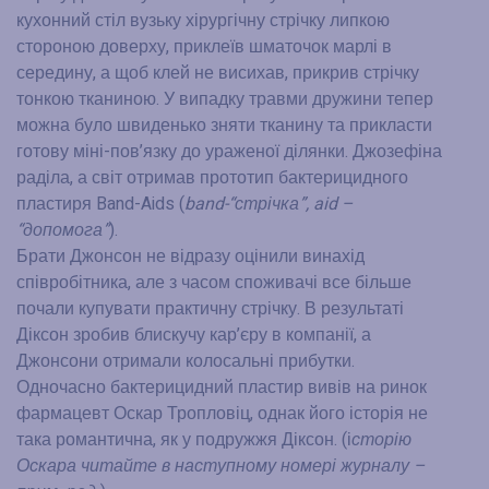
кухонний стіл вузьку хірургічну стрічку липкою
стороною доверху, приклеїв шматочок марлі в
середину, а щоб клей не висихав, прикрив стрічку
тонкою тканиною. У випадку травми дружини тепер
можна було швиденько зняти тканину та прикласти
готову міні-пов’язку до ураженої ділянки. Джозефіна
раділа, а світ отримав прототип бактерицидного
пластиря Band-Aids (
band-“стрічка”, aid –
“допомога”
).
Брати Джонсон не відразу оцінили винахід
співробітника, але з часом споживачі все більше
почали купувати практичну стрічку. В результаті
Діксон зробив блискучу кар’єру в компанії, а
Джонсони отримали колосальні прибутки.
Одночасно бактерицидний пластир вивів на ринок
фармацевт Оскар Тропловіц, однак його історія не
така романтична, як у подружжя Діксон. (і
сторію
Оскара читайте в наступному номері журналу –