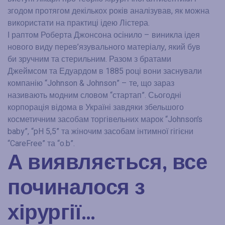
згодом протягом декількох років аналізував, як можна
використати на практиці ідею Лістера.
І раптом Роберта Джонсона осінило – виникла ідея
нового виду перев’язувального матеріалу, який був
би зручним та стерильним. Разом з братами
Джеймсом та Едуардом в 1885 році вони заснували
компанію “Johnson & Johnson” – те, що зараз
називають модним словом “стартап”. Сьогодні
корпорація відома в Україні завдяки збельшого
косметичним засобам торгівельних марок “Johnson’s
baby”, “pH 5,5” та жіночим засобам інтимної гігієни
“CareFree” та “o.b”.
А виявляється, все
починалося з
хірургії…