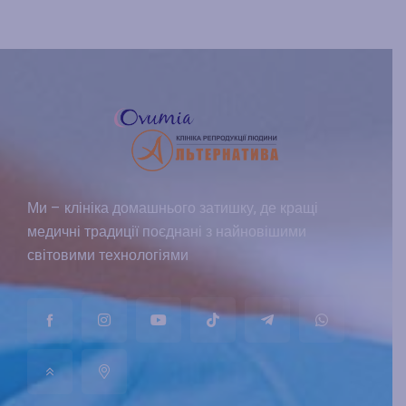
Ми – клініка домашнього затишку, де кращі
медичні традиції поєднані з найновішими
світовими технологіями