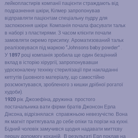
лейкопластирів компанії пацієнти страждають від
подразнення шкіри, Кілмер запропонував
відправляти пацієнтам спеціальну пудру для
заспокоєння шкіри. Компанія почала фасувати тальк
в наборі з пластирями. З часом клієнти почали
замовляти окремо присипку. Ароматизований тальк
реалізовувася під маркою “Johnsons baby powder” .
У
1897
році компанія зробила ще один безцінний
вклад в історію хірургії, запропонувавши
удосконалену техніку стерилізації при накладанні
кетгутів (шовного матеріалу, що самостійно
розсмоктувався, зробленого з кишки дрібної рогатої
худоби).
1920
рік. Джозефіна, дружина простого
постачальника вати фірми братів Джонсон Ерла
Діксона, відрізнялася справжньою невезучістю. Вона
як магніт притягувала до себе опіки та порізи на кухні.
Бідний чоловік замучився щодня надавати миттєву
першу допомогу коханій. В результаті Ерл поклав на