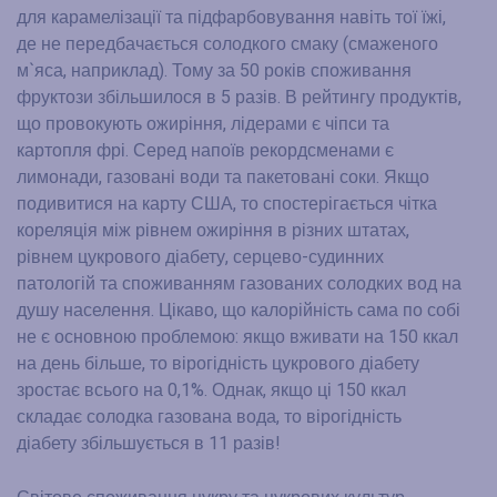
для карамелізації та підфарбовування навіть тої їжі,
де не передбачається солодкого смаку (смаженого
м`яса, наприклад). Тому за 50 років споживання
фруктози збільшилося в 5 разів. В рейтингу продуктів,
що провокують ожиріння, лідерами є чіпси та
картопля фрі. Серед напоїв рекордсменами є
лимонади, газовані води та пакетовані соки. Якщо
подивитися на карту США, то спостерігається чітка
кореляція між рівнем ожиріння в різних штатах,
рівнем цукрового діабету, серцево-судинних
патологій та споживанням газованих солодких вод на
душу населення. Цікаво, що калорійність сама по собі
не є основною проблемою: якщо вживати на 150 ккал
на день більше, то вірогідність цукрового діабету
зростає всього на 0,1%. Однак, якщо ці 150 ккал
складає солодка газована вода, то вірогідність
діабету збільшується в 11 разів!