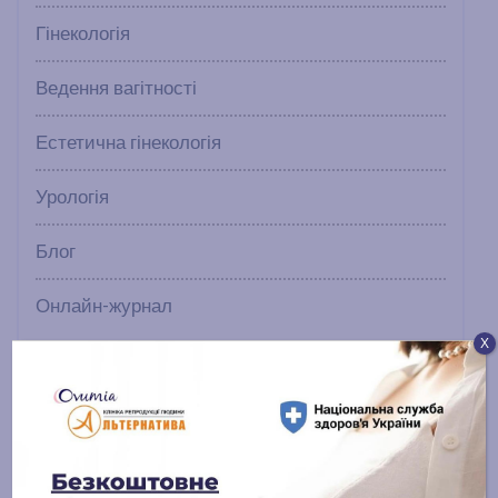
Гінекологія
Ведення вагітності
Естетична гінекологія
Урологія
Блог
Онлайн-журнал
Х
Останні публікації
Лікування чоловічого безпліддя: