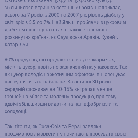
Світове споживання цукру та цукрових культур
збільшилося втричі за останні 50 років. Наприклад,
всього за 7 років, з 2000 по 2007 рік, рівень діабету у
світі зріс з 5,5 до 7%. Найбільші проблеми з цукровим
діабетом спостерігаються в таких економічно
розвинутих країнах, як Саудівська Аравія, Кувейт,
Катар, ОАЕ.
80% продуктів, що продаються в супермаркетах,
містять цукор, навіть не зазначений на упаковках. Так
як цукор володіє наркотичним ефектом, він спонукає
нас купляти та їсти більше. За останні 30 років
середній споживач на 10-15% витрачає менше
грошей на м`ясо та молочну продукцію, при тому
вдвічі збільшивши видатки на напівфабрикати та
солодощі.
Такі гіганти, як Coca-Cola та Pepsi, завдяки
продуманому маркетингу починають просувати свою