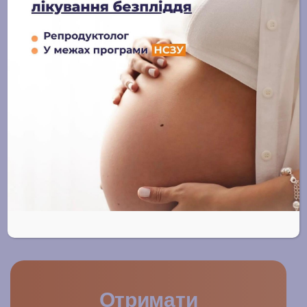
сучасні підходи та надія на
батьківство
15 ЛИПНЯ, 2025
ЕКЗ із донорськими яйцеклітинами:
шлях надії, довіри та щастя
15 ЛИПНЯ, 2025
Консультація з репродуктологом:
перший крок до мрії про дитину
14 ЛИПНЯ, 2025
Отримати