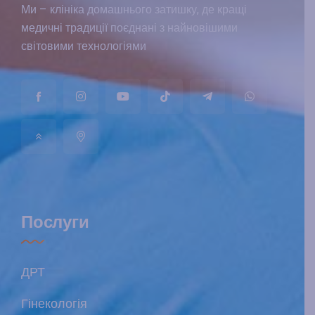
Ми – клініка домашнього затишку, де кращі
медичні традиції поєднані з найновішими
світовими технологіями
Послуги
ДРТ
Гінекологія