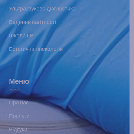
Ультразвукова діагностика
Ведення вагітності
Школа ГВ
Естетична гінекологія
Меню
Про нас
Послуги
Відгуки