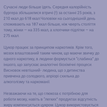
Сучасні люди більше їдять. Середня калорійність
бургера збільшилися втричі (!) за останні 25 років, з
210 ккал до 618 ккал.Чоловіки на сьогоднішній день
споживають на 187 ккал більше, ніж чверть століття
тому, жінки — на 335 ккал, а хлопчики-підлітки — на
275 ккал.
Цукор працює за принципом наркотиків. Крім того,
мозок влаштований таким чином, що маючи звичку до
одного наркотику, в людини формується “слабина” до
іншого, що запускає аналогічні біохімічні процеси.
Висновок невтішний- людина, що з дитинства
привчена до солодкого, апріорі схильна до
алкоголізму та наркоманії.
Незважаючи на те, що глюкоза є потрібною для
роботи мозку, навіть в “легких” продуктах відсутність
жиру компенсується цукром. Цукор використовується