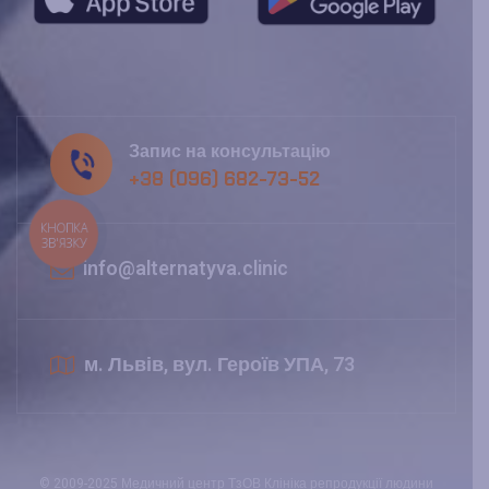
Запис на консультацію
+38 (096) 682-73-52
КНОПКА
ЗВ'ЯЗКУ
info@alternatyva.clinic
м. Львів, вул. Героїв УПА, 73
© 2009-2025 Медичний центр ТзОВ Клініка репродукції людини