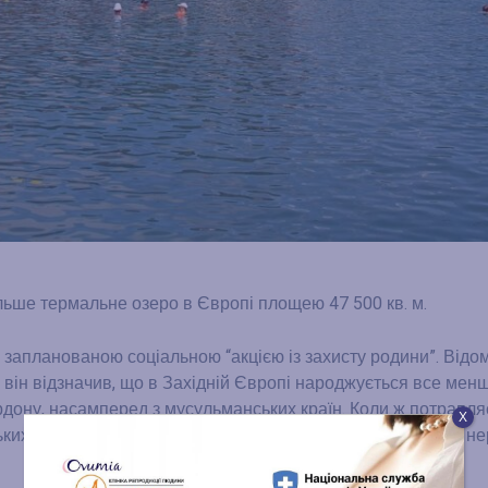
льше термальне озеро в Європі площею 47 500 кв. м.
 запланованою соціальною “акцією із захисту родини”. Відо
, він відзначив, що в Західній Європі народжується все мен
кордону, насамперед з мусульманських країн. Коли ж потрапл
Х
ких жінок з дітьми. Виявляється, китайці активно купують не