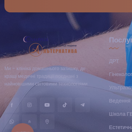
Послу
ДРТ
Ми – клініка домашнього затишку, де
Гінеколог
кращі медичні традиції поєднані з
найновішими світовими технологіями
Ультразв
Ведення 
Школа Г
Естетична