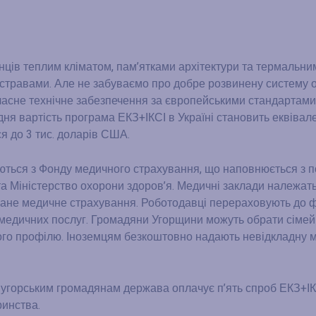
їнців теплим кліматом, пам’ятками архітектури та термальни
стравами. Але не забуваємо про добре розвинену систему 
учасне технічне забезпечення за європейськими стандартами
ня вартість програма ЕКЗ+ІКСІ в Україні становить еквівал
я до 3 тис. доларів США.
ться з Фонду медичного страхування, що наповнюється з по
а Міністерство охорони здоров’я. Медичні заклади належат
жане медичне страхування. Роботодавці перераховують до 
и медичних послуг. Громадяни Угорщини можуть обрати сіме
зького профілю. Іноземцям безкоштовно надають невідкладну 
 угорським громадянам держава оплачує п’ять спроб ЕКЗ+ІК
инства.