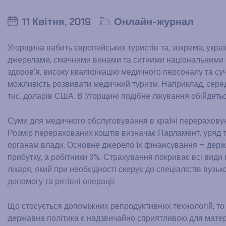
11 Квітня, 2019
Онлайн-журнал
Угорщина вабить європейських туристів та, зокрема, укра
джерелами, смачними винами та ситними національними 
здоров’я, високу кваліфікацію медичного персоналу та с
можливість розвивати медичний туризм. Наприклад, серед
тис. доларів США. В Угорщині подібне лікування обійдетьс
Суми для медичного обслуговування в країні перераховую
Розмір перерахованих коштів визначає Парламент, уряд т
органам влади. Основне джерело їх фінансування – дер
прибутку, а робітники 3%. Страхування покриває всі вид
лікаря, який при необхідності скерує до спеціалістів ву
допомогу та рятівні операції.
Що стосується допоміжних репродуктивних технологій, то
державна політика є надзвичайно сприятливою для матер