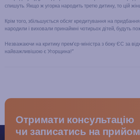
спишуть. Якщо ж угорка народить третю дитину, то цій жін
Крім того, збільшується обсяг кредитування на придбання 
народили і виховали принаймні чотирьох дітей, будуть пож
Незважаючи на критику прем’єр-міністра з боку ЄС за відх
найважливішою є Угорщина!”
Отримати консультацію
чи записатись на прийо