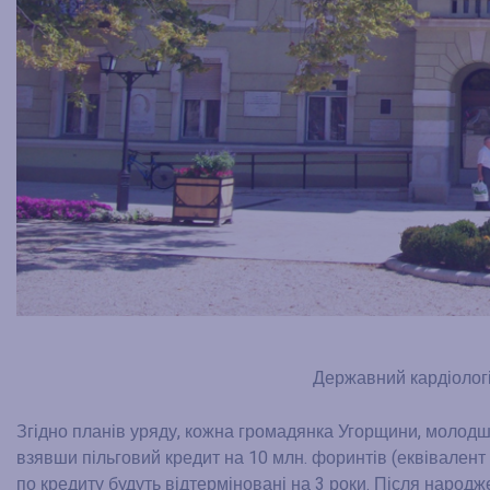
Державний кардіологі
Згідно планів уряду, кожна громадянка Угорщини, молодша
взявши пільговий кредит на 10 млн. форинтів (еквівалент 1
по кредиту будуть відтерміновані на 3 роки. Після народж