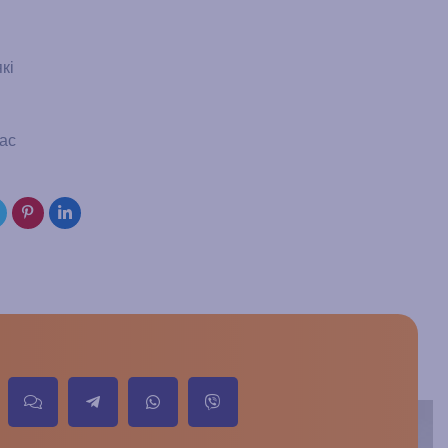
кі
нас