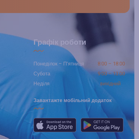
Графік роботи
Понеділок – П’ятниця
8:00 – 18:00
Субота
9:00 – 13:00
Неділя
вихідний
Завантажте мобільний додаток