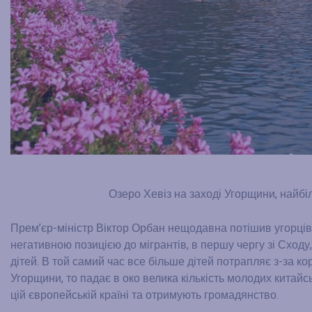
Озеро Хевіз на заході Угорщини, найбі
Прем’єр-міністр Віктор Орбан нещодавна потішив угорців
негативною позицією до мігрантів, в першу чергу зі Сходу
дітей. В той самий час все більше дітей потрапляє з-за 
Угорщини, то падає в око велика кількість молодих китайсь
цій європейській країні та отримують громадянство.