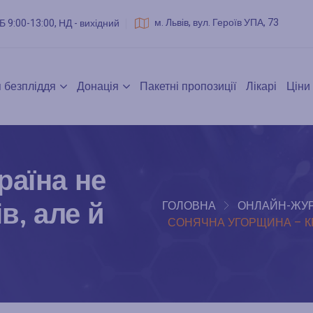
м. Львів, вул. Героїв УПА, 73
Б 9:00-13:00, НД - вихідний
 безпліддя
Донація
Пакетні пропозиції
Лікарі
Ціни
раїна не
в, але й
ГОЛОВНА
ОНЛАЙН-ЖУ
СОНЯЧНА УГОРЩИНА – КРА