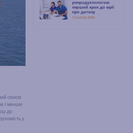
репродуктологом:
перший крок до мрії
про дитину
14 ЛИПНЯ, 2025
мий своєю
ше і менше
яєш до
рухомість у