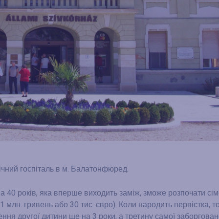
чний госпіталь в м. Балатонфюред.
 40 років, яка вперше виходить заміж, зможе розпочати сім
 млн. гривень або 30 тис. євро). Коли народить первістка, т
ення другої дитини ще на 3 роки, а третину самої заборгован