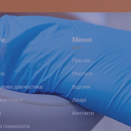
ги
Меню
Про нас
ія
Послуги
укова діагностика
Відгуки
вагітності
Лікарі
В
Контакти
 гінекологія