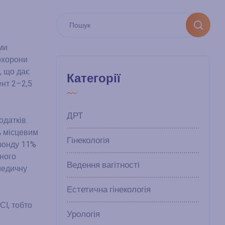
ми
охорони
, що дає
Категорії
ент 2–2,5
ДРТ
датків.
ь місцевим
Гінекологія
фонду 11%
йного
Ведення вагітності
медичну
Естетична гінекологія
СІ, тобто
Урологія