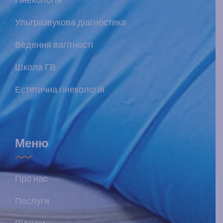
Гінекологія
Ультразвукова діагностика
Ведення вагітності
Школа ГВ
Естетична гінекологія
Меню
Про нас
Послуги