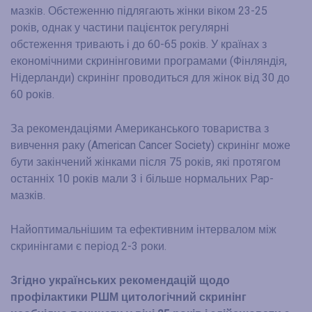
мазків. Обстеженню підлягають жінки віком 23-25
років, однак у частини пацієнток регулярні
обстеження тривають і до 60-65 років. У країнах з
економічними скринінговими програмами (Фінляндія,
Нідерланди) скринінг проводиться для жінок від 30 до
60 років.
За рекомендаціями Американського товариства з
вивчення раку (American Cancer Society) скринінг може
бути закінчений жінками після 75 років, які протягом
останніх 10 років мали 3 і більше нормальних Pap-
мазків.
Найоптимальнішим та ефективним інтервалом між
скринінгами є період 2-3 роки.
Згідно українських рекомендацій щодо
профілактики РШМ цитологічний скринінг