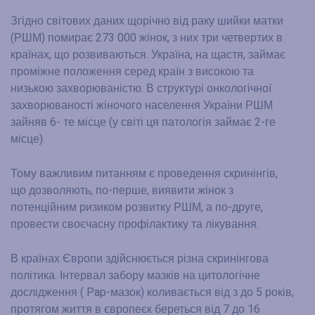
Згідно світових даних щорічно від раку шийки матки
(РШМ) помирає 273 000 жінок, з них три четвертих в
країнах, що розвиваються. Україна, на щастя, займає
проміжне положення серед країн з високою та
низькою захворюваністю. В структурі онкологічної
захворюваності жіночого населення України РШМ
зайняв 6- те місце (у світі ця патологія займає 2-ге
місце).
Тому важливим питанням є проведення скринінгів,
що дозволяють, по-перше, виявити жінок з
потенційним ризиком розвитку РШМ, а по-друге,
провести своєчасну профілактику та лікування.
В країнах Європи здійснюється різна скринінгова
політика. Інтервал забору мазків на цитологічне
дослідження ( Pap-мазок) коливається від з до 5 років,
протягом життя в європеєк береться від 7 до 16