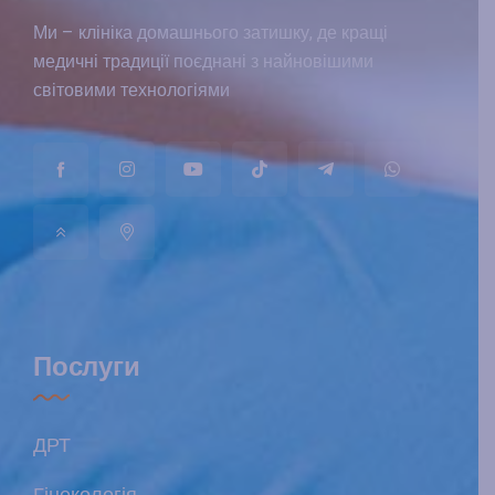
Ми – клініка домашнього затишку, де кращі
медичні традиції поєднані з найновішими
світовими технологіями
Послуги
ДРТ