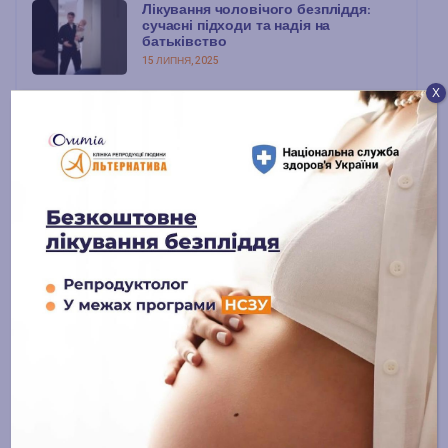
Лікування чоловічого безпліддя:
сучасні підходи та надія на
батьківство
15 ЛИПНЯ, 2025
Х
ЕКЗ із донорськими яйцеклітинами:
шлях надії, довіри та щастя
15 ЛИПНЯ, 2025
Консультація з репродуктологом:
перший крок до мрії про дитину
14 ЛИПНЯ, 2025