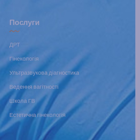
Послуги
ДРТ
Гінекологія
Ультразвукова діагностика
Ведення вагітності
Школа ГВ
Естетична гінекологія