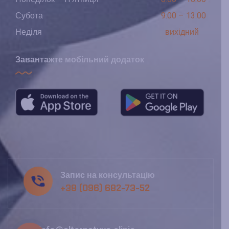
Субота
9:00 – 13:00
Неділя
вихідний
Завантажте мобільний додаток
Запис на консультацію
+38 (096) 682-73-52