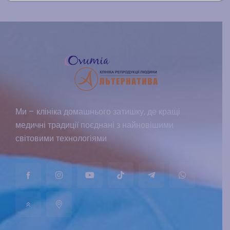
Ми – клініка домашнього затишку, де кращі
медичні традиції поєднані з найновішими
світовими технологіями