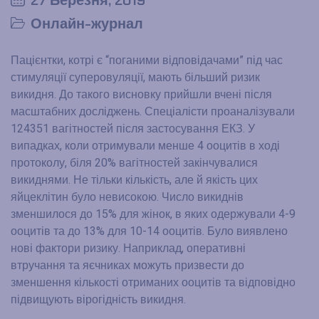
Онлайн-журнал
Пацієнтки, котрі є “поганими відповідачами” під час
стимуляції суперовуляції, мають більший ризик
викидня. До такого висновку прийшли вчені після
масштабних досліджень. Спеціалісти проаналізували
124351 вагітностей після застосування ЕКЗ. У
випадках, коли отримували менше 4 ооцитів в ході
протоколу, біля 20% вагітностей закінчувалися
викиднями. Не тільки кількість, але й якість цих
яйцеклітин було невисокою. Число викиднів
зменшилося до 15% для жінок, в яких одержували 4-9
ооцитів та до 13% для 10-14 ооцитів. Було виявлено
нові фактори ризику. Наприклад, оперативні
втручання та яєчниках можуть призвести до
зменшення кількості отриманих ооцитів та відповідно
підвищують вірогідність викидня.