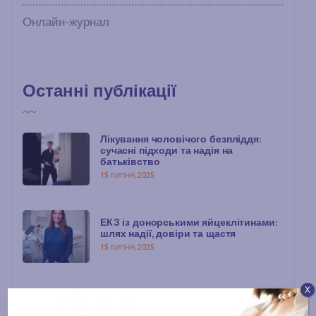
Онлайн-журнал
Останні публікації
Лікування чоловічого безпліддя:
сучасні підходи та надія на
батьківство
15 ЛИПНЯ, 2025
ЕКЗ із донорськими яйцеклітинами:
шлях надії, довіри та щастя
15 ЛИПНЯ, 2025
Х
Консультація з репродуктологом:
перший крок до мрії про дитину