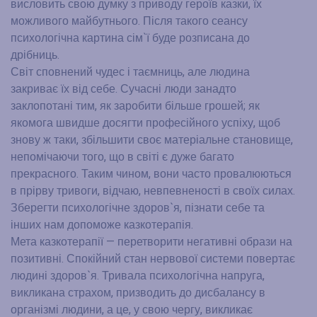
висловить свою думку з приводу героїв казки, їх
можливого майбутнього. Після такого сеансу
психологічна картина сім`ї буде розписана до
дрібниць.
Світ сповнений чудес і таємниць, але людина
закриває їх від себе. Сучасні люди занадто
заклопотані тим, як заробити більше грошей; як
якомога швидше досягти професійного успіху, щоб
знову ж таки, збільшити своє матеріальне становище,
непомічаючи того, що в світі є дуже багато
прекрасного. Таким чином, вони часто провалюються
в прірву тривоги, відчаю, невпевненості в своїх силах.
Зберегти психологічне здоров`я, пізнати себе та
інших нам допоможе казкотерапія.
Мета казкотерапії — перетворити негативні образи на
позитивні. Спокійний стан нервової системи повертає
людині здоров`я. Тривала психологічна напруга,
викликана страхом, призводить до дисбалансу в
організмі людини, а це, у свою чергу, викликає