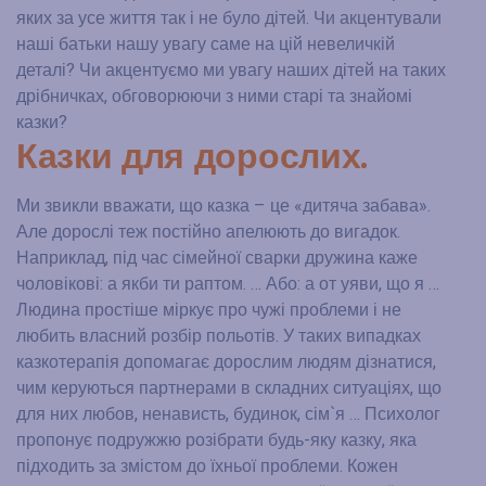
яких за усе життя так і не було дітей. Чи акцентували
наші батьки нашу увагу саме на цій невеличкій
деталі? Чи акцентуємо ми увагу наших дітей на таких
дрібничках, обговорюючи з ними старі та знайомі
казки?
Казки для дорослих.
Ми звикли вважати, що казка – це «дитяча забава».
Але дорослі теж постійно апелюють до вигадок.
Наприклад, під час сімейної сварки дружина каже
чоловікові: а якби ти раптом. … Або: а от уяви, що я …
Людина простіше міркує про чужі проблеми і не
любить власний розбір польотів. У таких випадках
казкотерапія допомагає дорослим людям дізнатися,
чим керуються партнерами в складних ситуаціях, що
для них любов, ненависть, будинок, сім`я … Психолог
пропонує подружжю розібрати будь-яку казку, яка
підходить за змістом до їхньої проблеми. Кожен