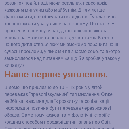
розвиток подій, наділяючи реальних персонажів
казковим минулим або майбутнім. Дітям легше
фантазувати, ніж міркувати послідовно. Їм властиво
концентрувати увагу лише на цікавому. Ця стаття –
прагнення повернути нас, дорослих чоловіків та
жінок, прагматиків та реалістів, у світ казок. Казок з
нашого дитинства. У яких ми зможемо побачити наші
сучасні проблеми, у яких ми впізнаємо себе, та вкотре
замислимося над питанням «а що б я зробив у такому
випадку.»
Наше перше уявлення.
Відомо, що приблизно до 10 – 12 років у дітей
переважає “правопівкульний” тип мислення. Отже,
найбільш важлива для їх розвитку та соціалізації
інформація повинна бути передана через яскраві
образи. Саме тому казкові та міфологічні історії є
кращим способом передачі дитині знань про Світ.
Якщо перше десятиліття життя в цьому відношенні