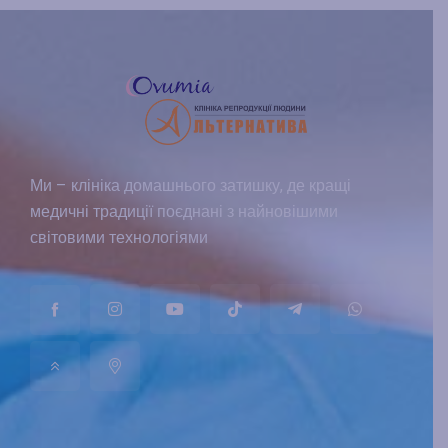
Ми – клініка домашнього затишку, де кращі
медичні традиції поєднані з найновішими
світовими технологіями