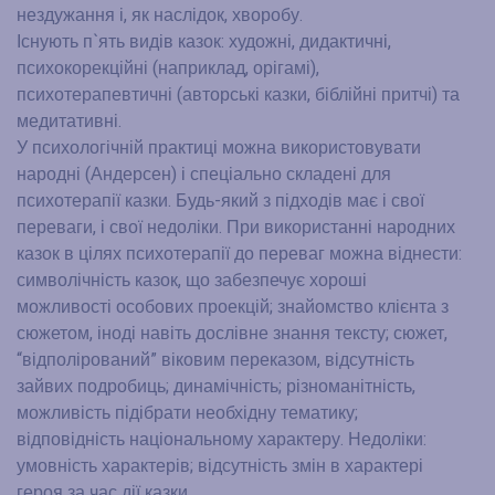
нездужання і, як наслідок, хворобу.
Існують п`ять видів казок: художні, дидактичні,
психокорекційні (наприклад, орігамі),
психотерапевтичні (авторські казки, біблійні притчі) та
медитативні.
У психологічній практиці можна використовувати
народні (Андерсен) і спеціально складені для
психотерапії казки. Будь-який з підходів має і свої
переваги, і свої недоліки. При використанні народних
казок в цілях психотерапії до переваг можна віднести:
символічність казок, що забезпечує хороші
можливості особових проекцій; знайомство клієнта з
сюжетом, іноді навіть дослівне знання тексту; сюжет,
“відполірований” віковим переказом, відсутність
зайвих подробиць; динамічність; різноманітність,
можливість підібрати необхідну тематику;
відповідність національному характеру. Недоліки:
умовність характерів; відсутність змін в характері
героя за час дії казки.