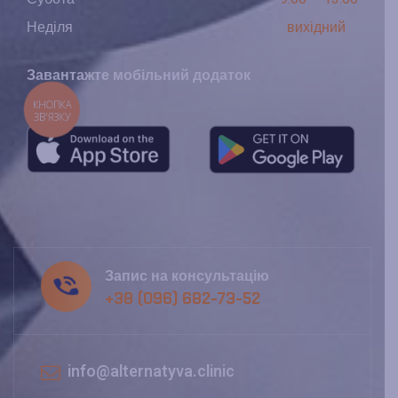
Неділя
вихідний
Завантажте мобільний додаток
КНОПКА
ЗВ'ЯЗКУ
Запис на консультацію
+38 (096) 682-73-52
info@alternatyva.clinic