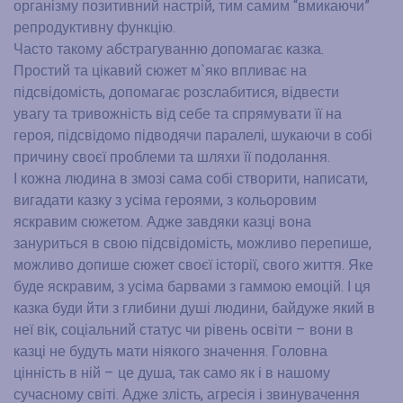
організму позитивний настрій, тим самим “вмикаючи”
репродуктивну функцію.
Часто такому абстрагуванню допомагає казка.
Простий та цікавий сюжет м`яко впливає на
підсвідомість, допомагає розслабитися, відвести
увагу та тривожність від себе та спрямувати її на
героя, підсвідомо підводячи паралелі, шукаючи в собі
причину своєї проблеми та шляхи її подолання.
І кожна людина в змозі сама собі створити, написати,
вигадати казку з усіма героями, з кольоровим
яскравим сюжетом. Адже завдяки казці вона
зануриться в свою підсвідомість, можливо перепише,
можливо допише сюжет своєї історії, свого життя. Яке
буде яскравим, з усіма барвами з гаммою емоцій. І ця
казка буди йти з глибини душі людини, байдуже який в
неї вік, соціальний статус чи рівень освіти – вони в
казці не будуть мати ніякого значення. Головна
цінність в ній – це душа, так само як і в нашому
сучасному світі. Адже злість, агресія і звинувачення