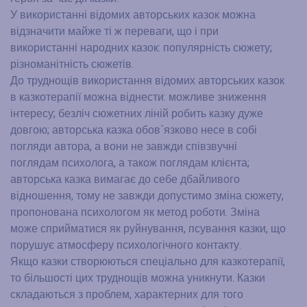
У використанні відомих авторських казок можна
відзначити майже ті ж переваги, що і при
використанні народних казок: популярність сюжету;
різноманітність сюжетів.
До труднощів використання відомих авторських казок
в казкотерапії можна віднести: можливе зниження
інтересу; безліч сюжетних ліній робить казку дуже
довгою; авторська казка обов`язково несе в собі
погляди автора, а вони не завжди співзвучні
поглядам психолога, а також поглядам клієнта;
авторська казка вимагає до себе дбайливого
відношення, тому не завжди допустимо зміна сюжету,
пропонована психологом як метод роботи. Зміна
може сприйматися як руйнування, псування казки, що
порушує атмосферу психологічного контакту.
Якщо казки створюються спеціально для казкотерапії,
то більшості цих труднощів можна уникнути. Казки
складаються з проблем, характерних для того