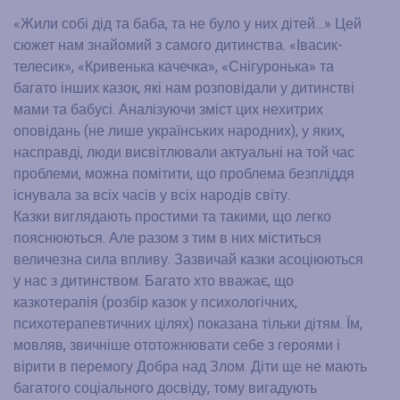
«Жили собі дід та баба, та не було у них дітей…» Цей
сюжет нам знайомий з самого дитинства. «Івасик-
телесик», «Кривенька качечка», «Снігуронька» та
багато інших казок, які нам розповідали у дитинстві
мами та бабусі. Аналізуючи зміст цих нехитрих
оповідань (не лише українських народних), у яких,
насправді, люди висвітлювали актуальні на той час
проблеми, можна помітити, що проблема безпліддя
існувала за всіх часів у всіх народів світу.
Казки виглядають простими та такими, що легко
пояснюються. Але разом з тим в них міститься
величезна сила впливу. Зазвичай казки асоціюються
у нас з дитинством. Багато хто вважає, що
казкотерапія (розбір казок у психологічних,
психотерапевтичних цілях) показана тільки дітям. Їм,
мовляв, звичніше ототожнювати себе з героями і
вірити в перемогу Добра над Злом. Діти ще не мають
багатого соціального досвіду, тому вигадують