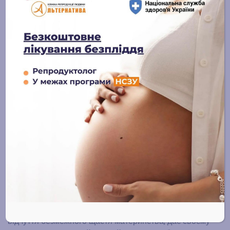
очевидні і часто коріння проблеми слід шукати в
підсвідомості. Радує те, що такі проблеми можна
вирішити, але тут не допоможе спеціаліст-гінеколог,
це робота швидше кваліфікованого психолога або
навіть психотерапевта. Правда, перш, ніж ця
проблема буде запідозрена, молодій парі часто
доводиться пройти не одне серйозне дослідження.
Сучасна психотерапія пропонує велику кількість
методик, що спрямовані на допомогу подружнім
парам, проблема безпліддя яких саме психологічного
характеру.
Одним з результативних способів розслаблення є
прийом абстрагування. Потрібно спробувати
поглянути на себе з боку, переконатися, що в такої
успішної, красивої, здорової «я» обов`язково все
вийде. Добре впливає на психіку уявлення себе
вагітною. Жінка, що в думках переживає радість,
відчуття безмежного щастя материнства, дає своєму