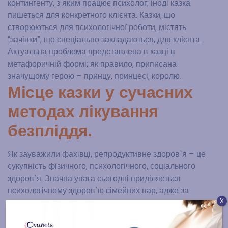
контингенту, з яким працює психолог; іноді казка
пишеться для конкретного клієнта. Казки, що
створюються для психологічної роботи, містять
“зачіпки”, що спеціально закладаються, для клієнта.
Актуальна проблема представлена в казці в
метафоричній формі; як правило, приписана
значущому герою – принцу, принцесі, королю.
Місце казки у сучасних
методах лікування
безпліддя
.
Як зауважили фахівці, репродуктивне здоров`я – це
сукупність фізичного, психологічного, соціального
здоров`я. Значна увага сьогодні приділяється
психологічному здоров`ю сімейних пар, адже за
Х
статистикою у близько 30% бездітних пар діагноз
«безпліддя» пов`язаний не з фізичною недугою, а має
часто психологічні причини. Причому вони не