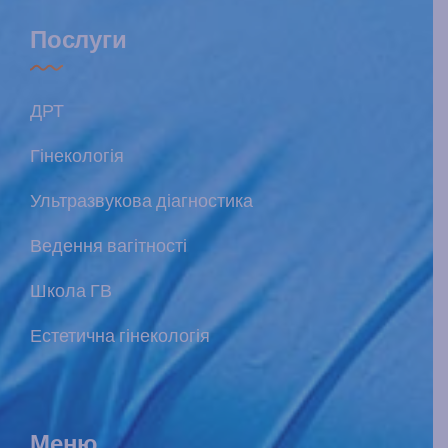
Послуги
ДРТ
Гінекологія
Ультразвукова діагностика
Ведення вагітності
Школа ГВ
Естетична гінекологія
Меню