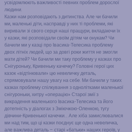
усвідомлюють важливості певних проблем дорослої
людини.
Казки нам розповідають з дитинства. Але чи бачили
ми, маленькі діти, насправді у них ті проблеми, які
виривали зі свого серця наші пращури, вкладаючи їх
у казки, які розповідали своїм дітям чи онукам? Чи
бачили ми у казці про Івасика-Телесика проблему
двох літніх людей, що за довгі роки життя не змогли
мати дітей? Чи бачили ми таку проблему у казках про
Снігуроньку, Кривеньку качечку? Головні герої цих
казок «відтінювали» цю невеличку деталь,
спрямовували нашу увагу на себе. Ми бачили у таких
казках проблему спілкування з однолітками маленької
снігуроньки, хитру «операцію» Старої змії з
викрадення маленького Івасика-Телесика та його
дотепність у діалогах з Зміючкою-Оленкою, тугу
дівчини-Кривенької качечки… Але хіба замислювалися
ми над тим, що ці казки поєднує ще одна невеличка,
але важлива деталь – старі «батьки» наших героїв, у