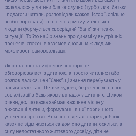
складалося у дитини благополучно (турботливі батьки
і педагоги читали, розповідали казкові історії, спільно
їх обговорювали), то в несвідомому маленької
людини формується своєрідний “банк” життєвих
ситуацій. Тобто набір знань про динаміку внутрішніх
процесів, способів взаємовідносин між людьми,
можливості самореалізації.
Якщо казкові та міфологічні історії не
обговорювалися з дитиною, а просто читалися або
розповідалися, цей “банк”, ці знання перебувають у
пасивному стані. Це теж чудово, бо ресурс успішної
соціалізації в будь-якому випадку у дитини є. Цілком
очевидно, що казка займає важливе місце у
вихованні дитини, формуванні в неї первинного
уявлення про світ. Втім певні деталі старих добрих
казок не відмічаються свідомістю дитини, оскільки, в
силу недостатнього життєвого досвіду, діти не