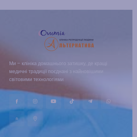
Ми – клініка домашнього затишку, де кращі
медичні традиції поєднані з найновішими
світовими технологіями