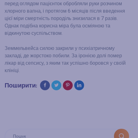
перед оглядом пацієнток обробляли руки розчином
хлорного вапна, і протягом 6 місяців після введення
цієї міри смертність породіль знизилася в 7 разів.
Однак подібна корисна міра була осміяною та
відкинутою суспільством.
Земмельвейса силою закрили у психіатричному
закладі, де жорстоко побили. За іронією долі помер
лікар від сепсису, з яким так успішно боровся у своїй
клініці.
Поширити: