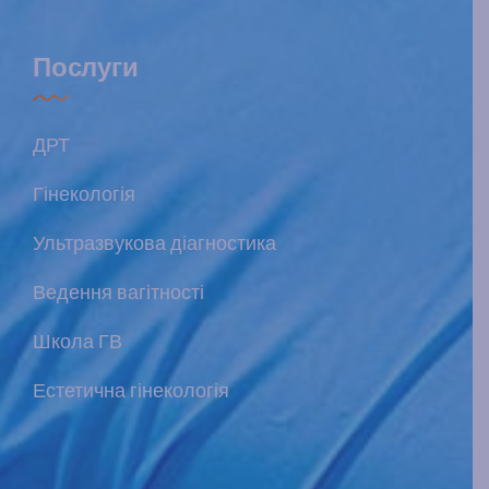
Послуги
ДРТ
Гінекологія
Ультразвукова діагностика
Ведення вагітності
Школа ГВ
Естетична гінекологія