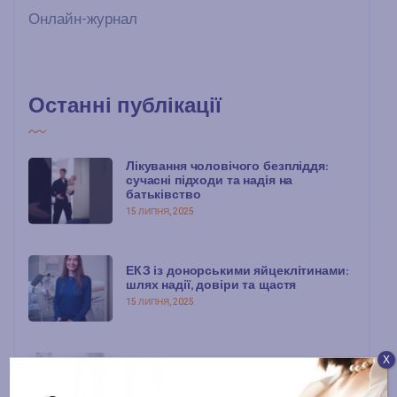
Онлайн-журнал
Останні публікації
Лікування чоловічого безпліддя:
сучасні підходи та надія на
батьківство
15 ЛИПНЯ, 2025
ЕКЗ із донорськими яйцеклітинами:
шлях надії, довіри та щастя
15 ЛИПНЯ, 2025
Х
Консультація з репродуктологом:
перший крок до мрії про дитину