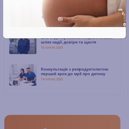
Лікування чоловічого безпліддя:
сучасні підходи та надія на
батьківство
15 ЛИПНЯ, 2025
ЕКЗ із донорськими яйцеклітинами:
шлях надії, довіри та щастя
15 ЛИПНЯ, 2025
Консультація з репродуктологом:
перший крок до мрії про дитину
14 ЛИПНЯ, 2025