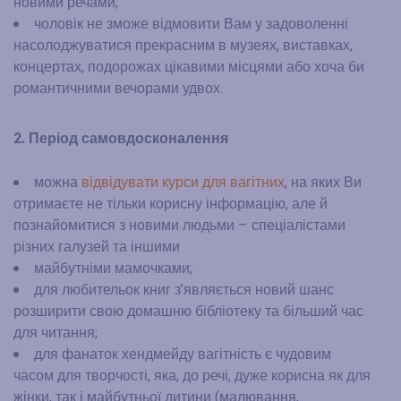
новими речами;
чоловік не зможе відмовити Вам у задоволенні
насолоджуватися прекрасним в музеях, виставках,
концертах, подорожах цікавими місцями або хоча би
романтичними вечорами удвох.
2. Період самовдосконалення
можна
відвідувати курси для вагітних
, на яких Ви
отримаєте не тільки корисну інформацію, але й
познайомитися з новими людьми – спеціалістами
різних галузей та іншими
майбутніми мамочками;
для любительок книг з’являється новий шанс
розширити свою домашню бібліотеку та більший час
для читання;
для фанаток хендмейду вагітність є чудовим
часом для творчості, яка, до речі, дуже корисна як для
жінки, так і майбутньої дитини (малювання,