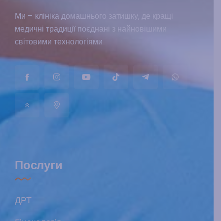
Ми – клініка домашнього затишку, де кращі
медичні традиції поєднані з найновішими
світовими технологіями
Послуги
ДРТ