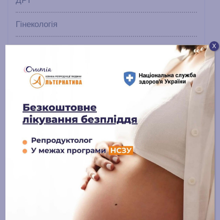
ДРТ
Гінекологія
Х
Ведення вагітності
Естетична гінекологія
Урологія
Блог
Онлайн-журнал
Останні публікації