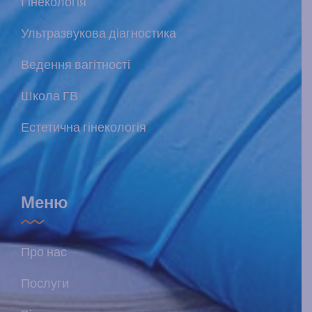
Гінекологія
Ультразвукова діагностика
Ведення вагітності
Школа ГВ
Естетична гінекологія
Меню
Про нас
Послуги