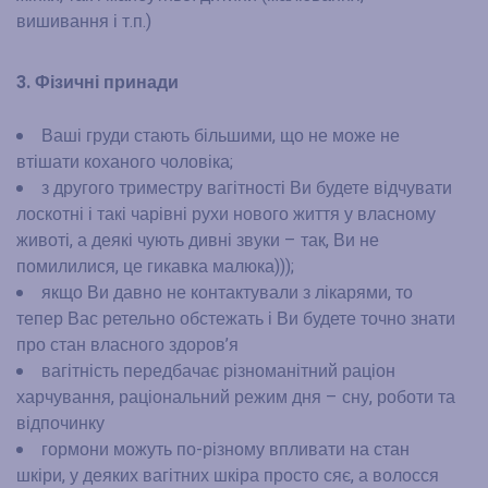
вишивання і т.п.)
3. Фізичні принади
Ваші груди стають більшими, що не може не
втішати коханого чоловіка;
з другого триместру вагітності Ви будете відчувати
лоскотні і такі чарівні рухи нового життя у власному
животі, а деякі чують дивні звуки – так, Ви не
помилилися, це гикавка малюка)));
якщо Ви давно не контактували з лікарями, то
тепер Вас ретельно обстежать і Ви будете точно знати
про стан власного здоров’я
вагітність передбачає різноманітний раціон
харчування, раціональний режим дня – сну, роботи та
відпочинку
гормони можуть по-різному впливати на стан
шкіри, у деяких вагітних шкіра просто сяє, а волосся