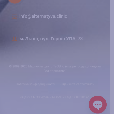
info@alternatyva.clinic
м. Львів, вул. Героїв УПА, 73
© 2009-2025 Медичний центр ТзОВ Клініка репродукції людини
“Альтернатива”
Політика конфіденційності
Ліцензії та сертифікати
Ліцензія МОЗ України №459323 від 07.08.2014р.