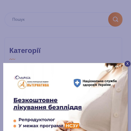
Категорії
Х
ДРТ
Гінекологія
Ведення вагітності
Естетична гінекологія
Урологія