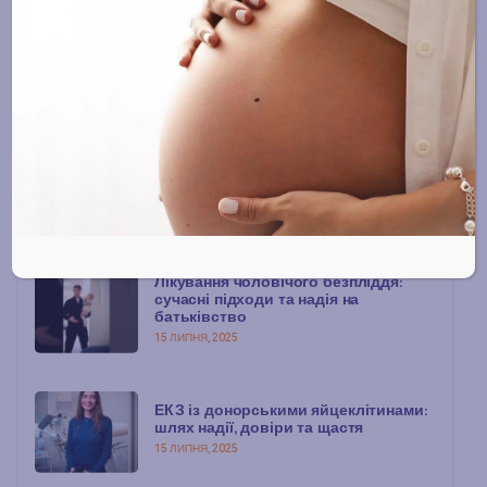
Блог
Онлайн-журнал
Останні публікації
Лікування чоловічого безпліддя:
сучасні підходи та надія на
батьківство
15 ЛИПНЯ, 2025
ЕКЗ із донорськими яйцеклітинами:
шлях надії, довіри та щастя
15 ЛИПНЯ, 2025