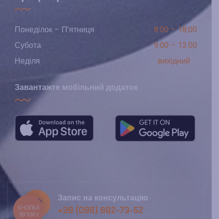
Понеділок – П’ятниця
8:00 – 18:00
Субота
9:00 – 13:00
Неділя
вихідний
Завантажте мобільний додаток
Запис на консультацію
КНОПКА
+38 (096) 682-73-52
ЗВ'ЯЗКУ