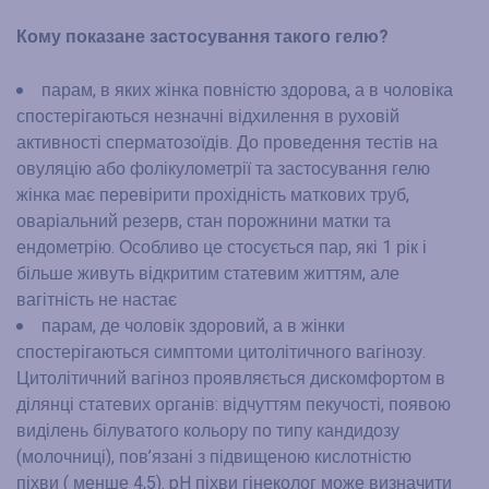
Кому показане застосування такого гелю?
парам, в яких жінка повністю здорова, а в чоловіка
спостерігаються незначні відхилення в руховій
активності сперматозоїдів. До проведення тестів на
овуляцію або фолікулометрії та застосування гелю
жінка має перевірити прохідність маткових труб,
оваріальний резерв, стан порожнини матки та
ендометрію. Особливо це стосується пар, які 1 рік і
більше живуть відкритим статевим життям, але
вагітність не настає
парам, де чоловік здоровий, а в жінки
спостерігаються симптоми цитолітичного вагінозу.
Цитолітичний вагіноз проявляється дискомфортом в
ділянці статевих органів: відчуттям пекучості, появою
виділень білуватого кольору по типу кандидозу
(молочниці), пов’язані з підвищеною кислотністю
піхви ( менше 4,5). pH піхви гінеколог може визначити