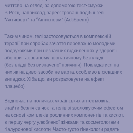
миттєво на огляді за допомогою тест-смужки.
В Росії, наприклад, зареєстровані подібні гелі
“Актиферт” та “Актисперм” (ActiSperm).
Таким чином, гелі застосовуються в комплексній
терапії при спробах зачаття переважно молодими
подружжями при незначних відхиленнях у здоров’ї
або при так званому ідіопатичному безплідді
(безплідді без визначеної причини). Покладатися на
них як на диво-засоби не варта, особливо в складних
випадках. Хіба що, ви розраховуєте на ефект
плацебо).
Водночас на поличках українських аптек можна
знайти безліч свічок та гелів зі зволожуючим ефектом
на основі комплеків рослинних компонентів та кислот,
в першу чергу улюбленої жінками та косметологами
гіалуронової кислоти. Часто-густо гінекологи радять