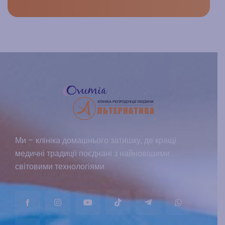
Ми – клініка домашнього затишку, де кращі
медичні традиції поєднані з найновішими
світовими технологіями