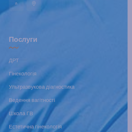
Послуги
ДРТ
Гінекологія
Ультразвукова діагностика
Ведення вагітності
Школа ГВ
Естетична гінекологія