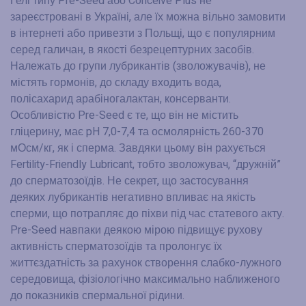
Гелі типу Pre-Seed або Conceive Plus не
зареєстровані в Україні, але їх можна вільно замовити
в інтернеті або привезти з Польщі, що є популярним
серед галичан, в якості безрецептурних засобів.
Належать до групи лубрикантів (зволожувачів), не
містять гормонів, до складу входить вода,
полісахарид арабіногалактан, консерванти.
Особливістю Pre-Seed є те, що він не містить
гліцерину, має pH 7,0-7,4 та осмолярність 260-370
мОсм/кг, як і сперма. Завдяки цьому він рахується
Fertility-Friendly Lubricant, тобто зволожувач, “дружній”
до сперматозоїдів. Не секрет, що застосування
деяких лубрикантів негативно впливає на якість
сперми, що потрапляє до піхви під час статевого акту.
Pre-Seed навпаки деякою мірою підвищує рухову
активність сперматозоїдів та пролонгує їх
життєздатність за рахунок створення слабко-лужного
середовища, фізіологічно максимально наближеного
до показників спермальної рідини.