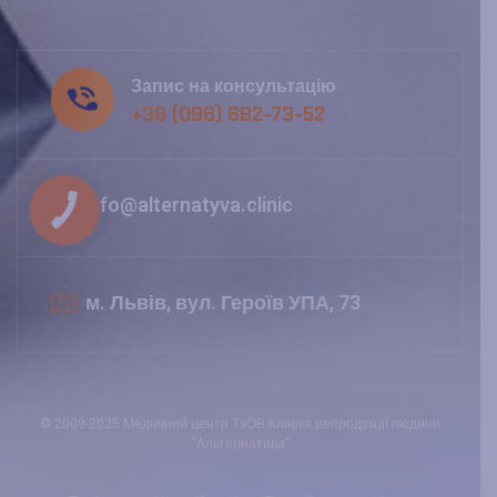
Запис на консультацію
+38 (096) 682-73-52
info@alternatyva.clinic
м. Львів, вул. Героїв УПА, 73
© 2009-2025 Медичний центр ТзОВ Клініка репродукції людини
“Альтернатива”