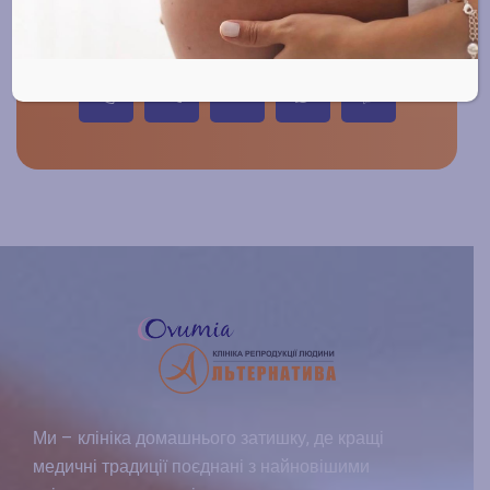
записатись на прийом
Ми – клініка домашнього затишку, де кращі
медичні традиції поєднані з найновішими