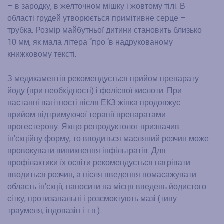
– в зародку, в желточном мішку і жовтому тілі. В
області грудей утворюється примітивне серце –
трубка. Розмір майбутньої дитини становить близько
10 мм, як мала літера “про ‘в надрукованому
книжковому тексті.
З медикаментів рекомендується прийом препарату
йоду (при необхідності) і фолієвої кислоти. При
настанні вагітності після ЕКЗ жінка продовжує
прийом підтримуючої терапії препаратами
прогестерону. Якщо репродуктолог призначив
ін’єкційну форму, то вводиться масляний розчин може
провокувати виникнення інфільтратів. Для
профілактики їх освіти рекомендується нагрівати
вводиться розчин, а після введення помасажувати
область ін’єкції, наносити на місця введень йодистого
сітку, протизапальні і розсмоктують мазі (типу
траумеля, індовазін і т.п.).