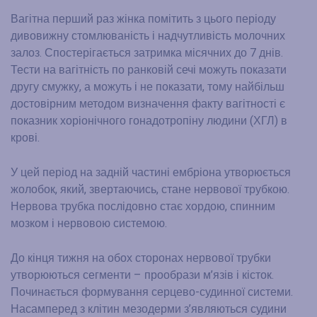
Вагітна перший раз жінка помітить з цього періоду
дивовижну стомлюваність і надчутливість молочних
залоз. Спостерігається затримка місячних до 7 днів.
Тести на вагітність по ранковій сечі можуть показати
другу смужку, а можуть і не показати, тому найбільш
достовірним методом визначення факту вагітності є
показник хоріонічного гонадотропіну людини (ХГЛ) в
крові.
У цей період на задній частині ембріона утворюється
жолобок, який, звертаючись, стане нервової трубкою.
Нервова трубка послідовно стає хордою, спинним
мозком і нервовою системою.
До кінця тижня на обох сторонах нервової трубки
утворюються сегменти – прообрази м’язів і кісток.
Починається формування серцево-судинної системи.
Насамперед з клітин мезодерми з’являються судини