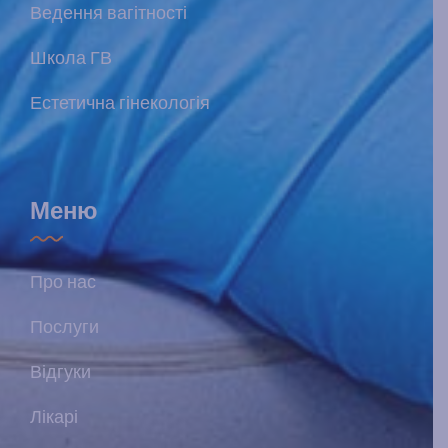
Ведення вагітності
Школа ГВ
Естетична гінекологія
Меню
Про нас
Послуги
Відгуки
Лікарі