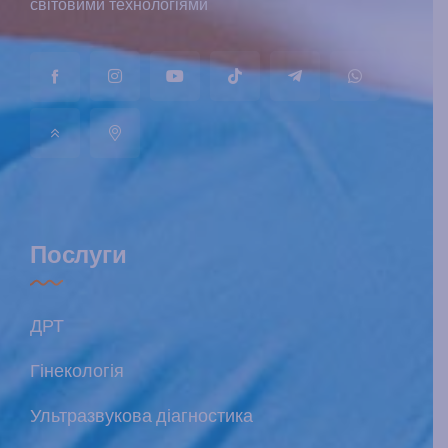
світовими технологіями
Послуги
ДРТ
Гінекологія
Ультразвукова діагностика