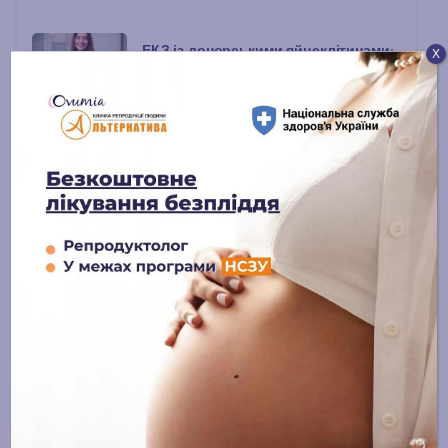
ЕКЗ із донорськими яйцеклітинами:
Х
шлях надії, довіри та щастя
15 ЛИПНЯ, 2025
Консультація з репродуктологом:
перший крок до мрії про дитину
14 ЛИПНЯ, 2025
Отримати
консультацію чи