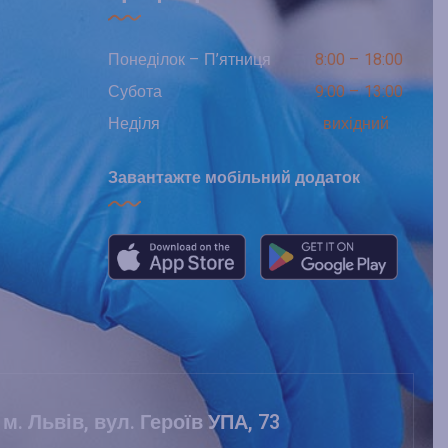
Понеділок – П’ятниця
8:00 – 18:00
Субота
9:00 – 13:00
Неділя
вихідний
Завантажте мобільний додаток
м. Львів, вул. Героїв УПА, 73