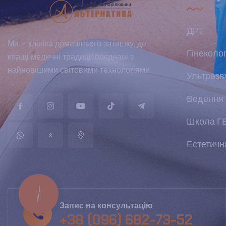
ДРТ
Ми – клініка домашнього затишку, де
Гінеколог
кращі медичні традиції поєднані з
найновішими світовими технологіями
Ультразв
Ведення 
Школа Г
Естетична
КНОПКА
ЗВ'ЯЗКУ
Запис на консультацію
+38 (096) 682-73-52