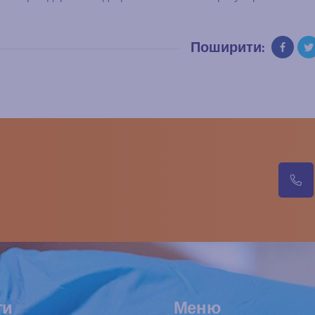
Поширити:
м
ги
Меню