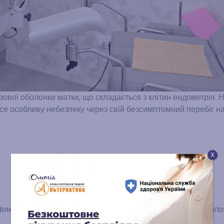
зової оболонки матки, що складається з клітин ендометрія. 
есе особливу небезпеку через свій безсимптомний перебіг на
Х
викликати серйозні ускладнення: анемію, безпліддя, або зло