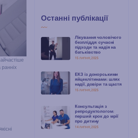
Останні публікації
Лікування чоловічого
безпліддя: сучасні
підходи та надія на
батьківство
15 ЛИПНЯ, 2025
Найчастіше
 ранніх
ЕКЗ із донорськими
яйцеклітинами: шлях
надії, довіри та щастя
15 ЛИПНЯ, 2025
Консультація з
репродуктологом:
перший крок до мрії
про дитину
14 ЛИПНЯ, 2025
якісні