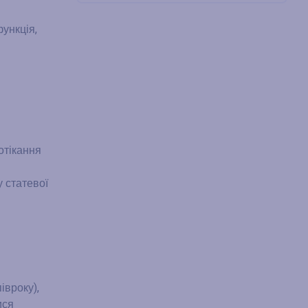
ункція,
отікання
у статевої
івроку),
ися