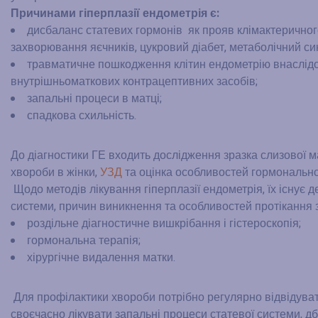
Причинами гіперплазії ендометрія є:
дисбаланс статевих гормонів як прояв клімактеричного
захворювання яєчників, цукровий діабет, метаболічний с
травматичне пошкодження клітин ендометрію внаслідок
внутрішньоматкових контрацептивних засобів;
запальні процеси в матці;
спадкова схильність.
До діагностики ГЕ входить дослідження зразка слизової ма
хвороби в жінки,
УЗД
та оцінка особливостей гормонально
Щодо методів лікування гіперплазії ендометрія, їх існує де
системи, причин виникнення та особливостей протікання
роздільне діагностичне вишкрібання і гістероскопія;
гормональна терапія;
хірургічне видалення матки.
Для профілактики хвороби потрібно регулярно відвідувати 
своєчасно лікувати запальні процеси статевої системи, д