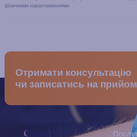
фізичними навантаженнями.
Отримати консультацію
чи записатись на прийо
Послу