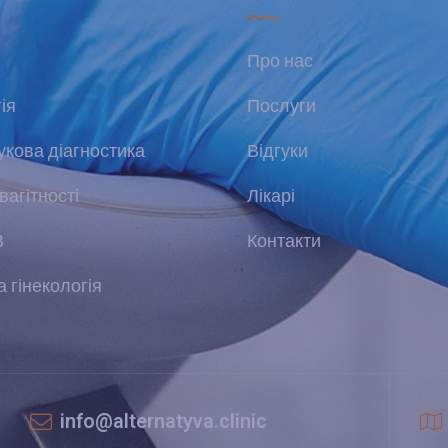
Про нас
ія
Послуги
укова діагностика
Відгуки
вагітності
Лікарі
В
Контакти
 гінекологія
info@alternatyva.clinic