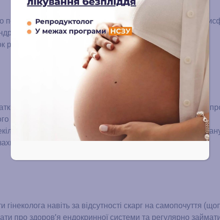
 періоду, ендокринні патології (гіпоталамо-
гіпофізарнадисф
индром), неправильний прийом гормональних препаратів;
 раніше виконаних абортів, діагностичних вишкрібань,
тки, гістероскопія, яка допомагає визначити особливості пр
го дисбалансу.
кілька, і залежать вони від віку жінку, функціонального стан
 захворювання:
гінеколога навіть за відсутності скарг на самопочуття (щоп
бати про здоров’я ендокринної системи та регулярно займат