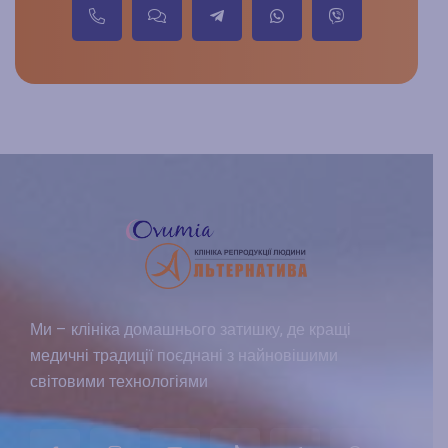
Ми – клініка домашнього затишку, де кращі
медичні традиції поєднані з найновішими
світовими технологіями