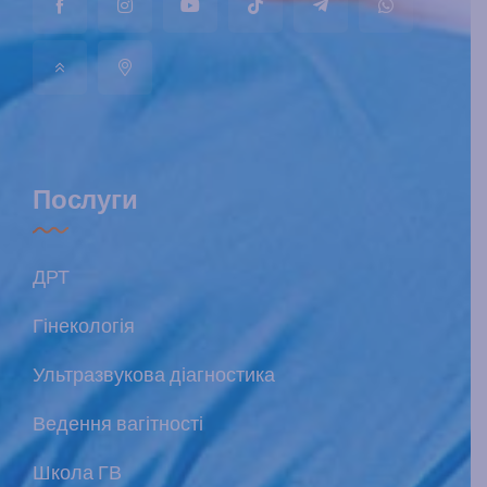
Послуги
ДРТ
Гінекологія
Ультразвукова діагностика
Ведення вагітності
Школа ГВ