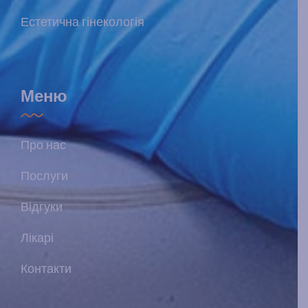
Естетична гінекологія
Меню
Про нас
Послуги
Відгуки
Лікарі
Контакти