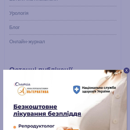
Урологія
Блог
Онлайн-журнал
Останні публікації
Х
Лікування чоловічого безпліддя:
сучасні підходи та надія на
батьківство
15 ЛИПНЯ, 2025
ЕКЗ із донорськими яйцеклітинами:
шлях надії, довіри та щастя