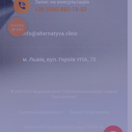
Запис на консультацію
+38 (096) 682-73-52
КНОПКА
ЗВ'ЯЗКУ
info@alternatyva.clinic
м. Львів, вул. Героїв УПА, 73
© 2009-2025 Медичний центр ТзОВ Клініка репродукції людини
“Альтернатива”
Політика конфіденційності
Ліцензії та сертифікати
Ліцензія МОЗ України №459323 від 07.08.2014р.