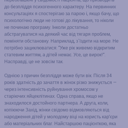
до безпліддя психогенного характеру. На первинних
консультаціях я спостерігаю за парою і, якщо бачу, що
психологічно люди не готові до лікування, то ніколи
не починаю програму. Інколи достатньо
абстрагуватися на деякий час від тягаря проблем,
поміняти обстановку. Наприклад, з`їздити на море. Не
потрібно зациклюватися: “Уже рік живемо відкритим
статевим життям, а дітей немає. Усе, це вирок!”.
Насправді, це не зовсім так.
Однією з причин безпліддя може бути вік. Після 34
років здатність до зачаття в жінок різко знижується —
через інтенсивність руйнування хромосом у
старіючих яйцеклітинах. Одна справа, якщо не
знаходилося достойного партнера. А друга, коли,
копіюючи Захід, жінки свідомо відмовляються від
народження дітей у молодому віці на користь кар’єри
або матеріальних благ. Найстаршою пацієнткою, яка