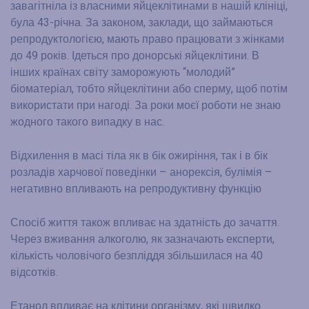
завагітніла із власними яйцеклітинами в нашій клініці,
була 43-річна. За законом, заклади, що займаються
репродуктологією, мають право працювати з жінками
до 49 років. Ідеться про донорські яйцеклітини. В
інших країнах світу заморожують “молодий”
біоматеріал, тобто яйцеклітини або сперму, щоб потім
використати при нагоді. За роки моєї роботи не знаю
жодного такого випадку в нас.
Відхилення в масі тіла як в бік ожиріння, так і в бік
розладів харчової поведінки – анорексія, булімія –
негативно впливають на репродуктивну функцію
Спосіб життя також впливає на здатність до зачаття.
Через вживання алкоголю, як зазначають експерти,
кількість чоловічого безпліддя збільшилася на 40
відсотків.
Етанол впливає на клітини організму, які швидко