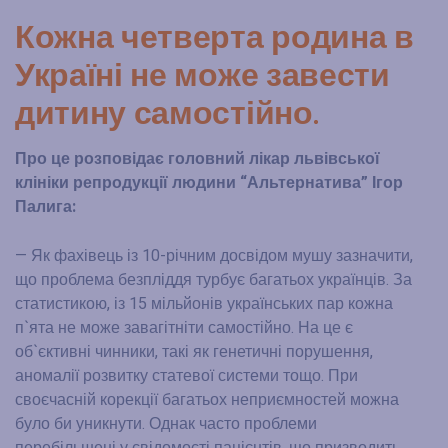
Кожна четверта родина в
Україні не може завести
дитину самостійно.
Про це розповідає головний лікар львівської
клініки репродукції людини “Альтернатива” Ігор
Палига:
— Як фахівець із 10-річним досвідом мушу зазначити,
що проблема безпліддя турбує багатьох українців. За
статистикою, із 15 мільйонів українських пар кожна
п`ята не може завагітніти самостійно. На це є
об`єктивні чинники, такі як генетичні порушення,
аномалії розвитку статевої системи тощо. При
своєчасній корекції багатьох неприємностей можна
було би уникнути. Однак часто проблеми
перебільшені у свідомості пацієнтів, що призводить