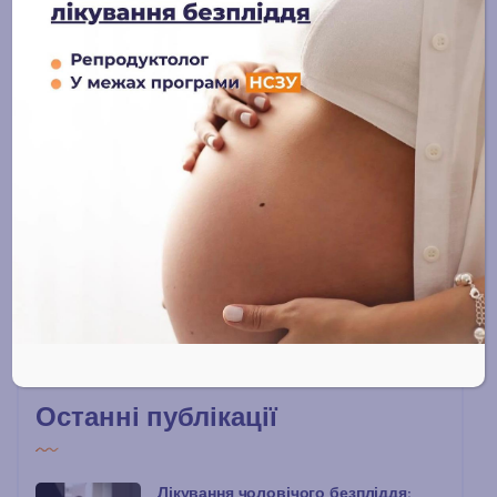
Гінекологія
Ведення вагітності
Естетична гінекологія
Урологія
Блог
Онлайн-журнал
Останні публікації
Лікування чоловічого безпліддя: