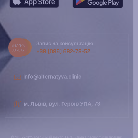
Запис на консультацію
КНОПКА
ЗВ'ЯЗКУ
+38 (096) 682-73-52
info@alternatyva.clinic
м. Львів, вул. Героїв УПА, 73
© 2009-2025 Медичний центр ТзОВ Клініка репродукції людини