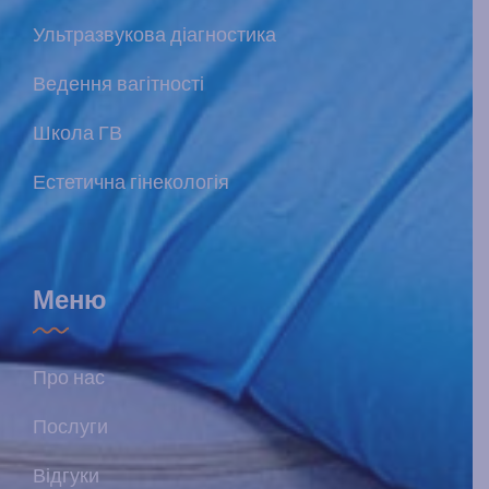
Ультразвукова діагностика
Ведення вагітності
Школа ГВ
Естетична гінекологія
Меню
Про нас
Послуги
Відгуки