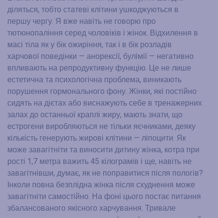
діляться, тобто статеві клітини ушкоджуються в
першу чергу. Я вже навіть не говорю про
тютюнопаління серед чоловіків і жінок. Відхилення в
масі тіла як у бік ожиріння, так і в бік розладів
харчової поведінки — анорексії, булімії — негативно
впливають на репродуктивну функцію. Це не лише
естетична та психологічна проблема, виникають
порушення гормонального фону. Жінки, які постійно
сидять на дієтах або виснажують себе в тренажерних
залах до останньої краплі жиру, мають знати, що
естрогени виробляються не тільки яєчниками, деяку
кількість генерують жирові клітини — ліпоцити. Як
може завагітніти та виносити дитину жінка, котра при
рості 1,7 метра важить 45 кілограмів і ще, навіть не
завагітнівши, думає, як не поправитися після пологів?
Інколи повна безплідна жінка після схуднення може
завагітніти самостійно. На фоні цього постає питання
збалансованого якісного харчування. Тривале