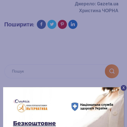
Джерело: Gazeta.ua
Христина ЧОРНА
Поширити:
Х
Категорії
ДРТ