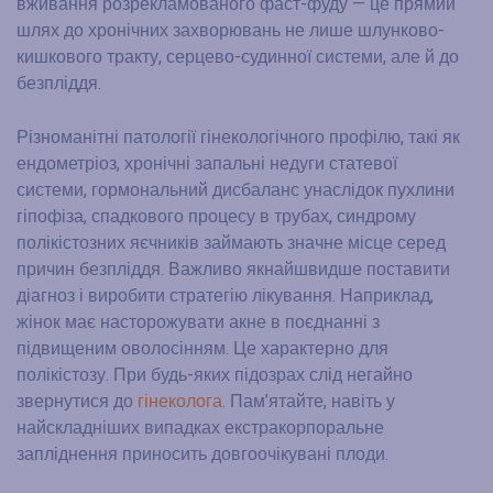
вживання розрекламованого фаст-фуду — це прямий
шлях до хронічних захворювань не лише шлунково-
кишкового тракту, серцево-судинної системи, але й до
безпліддя.
Різноманітні патології гінекологічного профілю, такі як
ендометріоз, хронічні запальні недуги статевої
системи, гормональний дисбаланс унаслідок пухлини
гіпофіза, спадкового процесу в трубах, синдрому
полікістозних яєчників займають значне місце серед
причин безпліддя. Важливо якнайшвидше поставити
діагноз і виробити стратегію лікування. Наприклад,
жінок має насторожувати акне в поєднанні з
підвищеним оволосінням. Це характерно для
полікістозу. При будь-яких підозрах слід негайно
звернутися до
гінеколога
. Пам’ятайте, навіть у
найскладніших випадках екстракорпоральне
запліднення приносить довгоочікувані плоди.