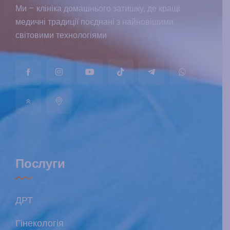
Ми – клініка домашнього затишку, де кращі
медичні традиції поєднані з найновішими
світовими технологіями
Послуги
ДРТ
Гінекологія