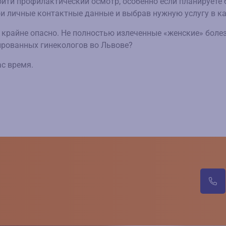
ойти профилактический осмотр, особенно если планируете
ои личные контактные данные и выбрав нужную услугу в ка
а крайне опасно. Не полностью излеченные «женские» бол
рованных гинекологов во Львове?
ас время.