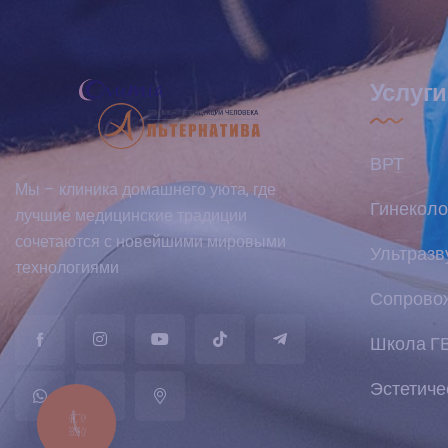
Услуги
ВРТ
Мы – клиника домашнего уюта, где
Гинеколо
лучшие медицинские традиции
сочетаются с новейшими мировыми
Ультразв
технологиями
Сопрово
Школа Г
Эстетиче
КНОПКА
ЗВ'ЯЗКУ