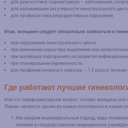
для диагностики эндометриоза – заболевание, сопр
для налаживания регулярности менструального цикла
для профилактики репродуктивных нарушений.
Итак, женщине следует обязательно записаться к гинек
при нарушениях менструального цикла;
при изменении характера выделений или кровотечени
при малейших подозрениях на развитие инфекционных
при планировании беременности;
для профилактического осмотра – 1-2 раза в течение 
Где работают лучшие гинеколог
Кое-что переформулируем вопрос: почему женщины все ч
Ливов» является одним из самых популярных в нашем р
Мы вводим индивидуальный подход, ведь понимае
лечения в государственном медицинском учреждени