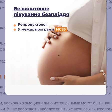
овождающееся ростом эндометрия вне матки, приводит к б
 – лечение требует детального исследования, в том числе
ологу:
я, не совпадающего с наступлением менструации;
 заболеваний – возникновении боли, зуда и жжения в обл
года.
и во Львове?
аще стремятся обратиться к частному врачу гинеколога в
егионе? Вот лишь несколько причин, по которым женщины 
м, насколько эмоционально истощенными могут быть наши
и. У нас работают наиболее опытные акушеры гинекологи