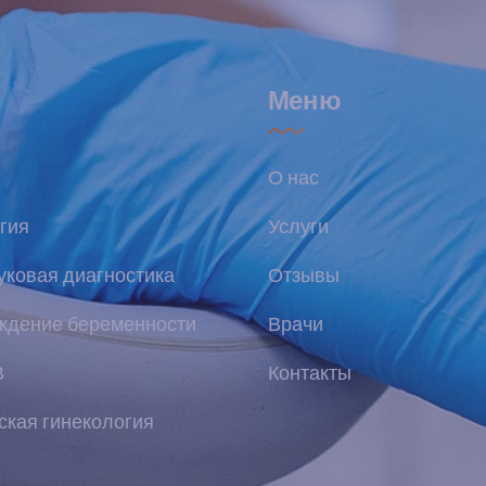
Меню
О нас
гия
Услуги
уковая диагностика
Отзывы
ждение беременности
Врачи
В
Контакты
ская гинекология