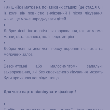
Рак шийки матки на початкових стадіях (це стадія 0 і
І), коли він повністю виліковний і після лікування
жінка ще може народжувати дітей.
Доброякісні гінекологічні захворювання, такі як міома
матки, кіста яєчника, поліп ендометрію.
Доброякісні та злоякісні новоутворення яєчників та
молочних залоз.
Безсимтомні або малосимптомні запальні
захворювання, які без своєчасного лікування можуть
бути причиною непліддя тощо.
Для чого варто відвідувати фахівця?
Підбір оптимального для кожної індивідуально