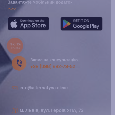
Завантажте мобільний додаток
КНОПКА
ЗВ'ЯЗКУ
Запис на консультацію
+38 (096) 682-73-52
info@alternatyva.clinic
м. Львів, вул. Героїв УПА, 73