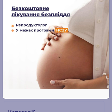
огляду, наявних захворювань та факторів ризику.
Найчастіше призначаються УЗД
органів малого тазу,
УЗД молочних залоз, рідинна цитологія.
Обов
’
язково відвідуйте своєчасно фахівців, адже це
запорука вашого здоров
’
я та гарного самопочуття.
Поширити: