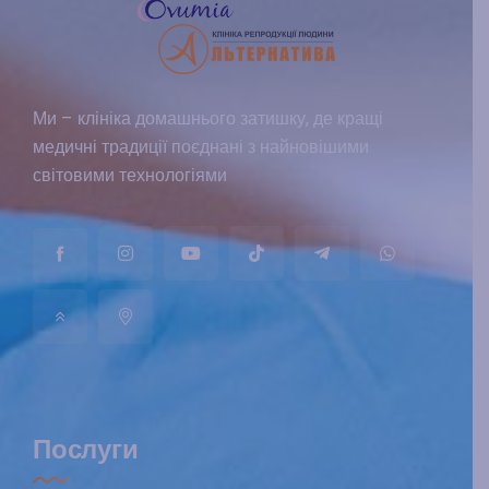
Ми – клініка домашнього затишку, де кращі
медичні традиції поєднані з найновішими
світовими технологіями
Послуги