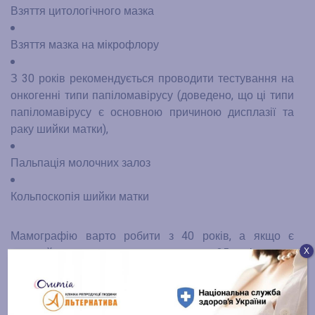
Взяття цитологічного мазка
Взяття мазка на мікрофлору
З 30 років рекомендується проводити тестування на
онкогенні типи папіломавірусу (доведено, що ці типи
папіломавірусу є основною причиною дисплазії та
раку шийки матки),
Пальпація молочних залоз
Кольпоскопія шийки матки
Мамографію варто робити з 40 років, а якщо є
Х
високий ризик раку молочних залоз – з 35 років.
Окрім всього описаного фахівець може призначити
додаткові обстеження в залежності від результату