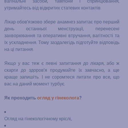
вагінальні засоби, тампони і спринцювання,
утримайтесь від відкритих статевих контактів.
Лікар обов’язково збере анамнез запитає про перший
день останньої менструації, перенесені
захворювання та оперативні втручання, вагітності та
їх ускладнення. Тому заздалегідь підготуйте відповідь
на ці питання.
Якщо у вас теж є певні запитання до лікаря, або ж
скарги до здоров
’
я продумайте їх завчасно, а ще
краще запишіть. І не соромтеся питати про все, що
вас на даний момент турбує.
Як проходить
огляд у гінеколога
?
Огляд на гінекологічному кріслі,