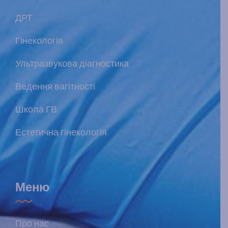
ДРТ
Гінекологія
Ультразвукова діагностика
Ведення вагітності
Школа ГВ
Естетична гінекологія
Меню
Про нас