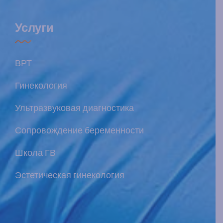
Услуги
ВРТ
Гинекология
Ультразвуковая диагностика
Сопровождение беременности
Школа ГВ
Эстетическая гинекология