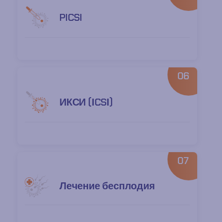
PICSI
06
ИКСИ (ІCSІ)
07
Лечение бесплодия