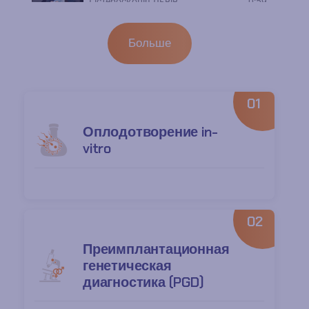
Гістероскопія Львів
0:59
Відкладене материнство vs Кріоконсервація яйце
0:59
Больше
01
Оплодотворение in-
vitro
02
Преимплантационная
генетическая
диагностика (PGD)