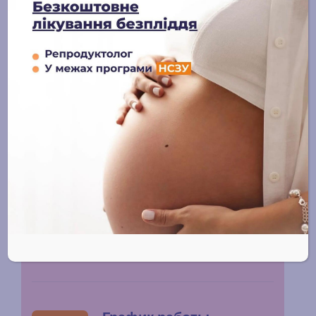
конфиденциальности
Записаться
Адрес
г. Львов, ул. Героев УПА, 73
Контакты
info@alternatyva.clinic
+38 (096) 682-73-52