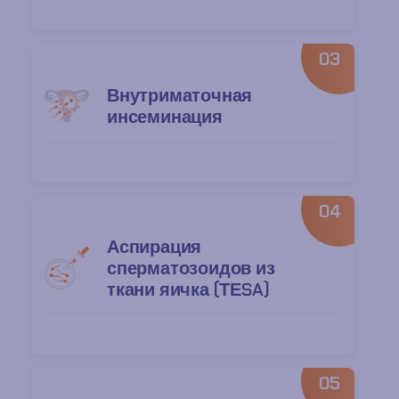
03
Внутриматочная
инсеминация
04
Аспирация
сперматозоидов из
ткани яичка (ТЕSA)
05