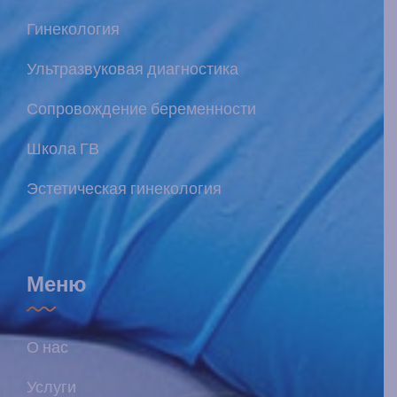
Гинекология
Ультразвуковая диагностика
Сопровождение беременности
Школа ГВ
Эстетическая гинекология
Меню
О нас
Услуги