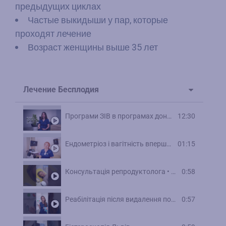
предыдущих циклах
Частые выкидыши у пар, которые
проходят лечение
Возраст женщины выше 35 лет
Лечение Бесплодия
Програми ЗІВ в програмах донації
12:30
Ендометріоз і вагітність вперше: лікувати чи ні? • Зінов`єва Світлана
01:15
Консультація репродуктолога • лікар Козира Олександра
0:58
Реабілітація після видалення поліпа матки
0:57