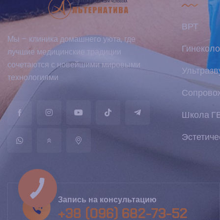
ВРТ
Мы – клиника домашнего уюта, где
Гинеколо
лучшие медицинские традиции
сочетаются с новейшими мировыми
Ультразв
технологиями
Сопрово
Школа Г
Эстетиче
КНОПКА
ЗВ'ЯЗКУ
Запись на консультацию
+38 (096) 682-73-52