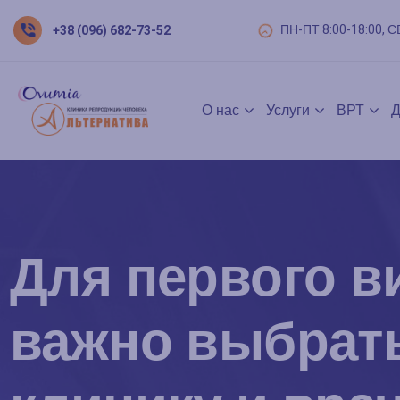
ПН-ПТ 8:00-18:00, С
+38 (096) 682-73-52
О нас
Услуги
ВРТ
Д
Для первого в
важно выбрат