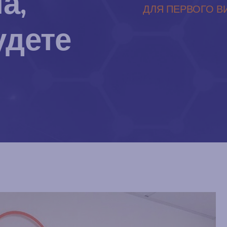
а,
ДЛЯ ПЕРВОГО В
удете