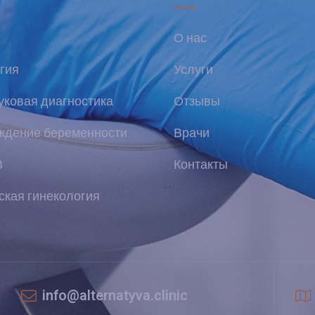
О нас
гия
Услуги
уковая диагностика
Отзывы
ждение беременности
Врачи
В
Контакты
ская гинекология
info@alternatyva.clinic