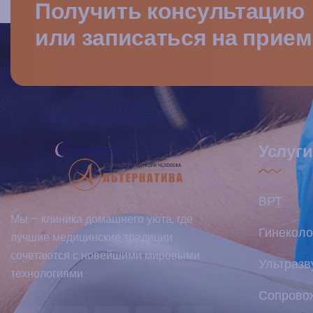
Получить консультацию
или записаться на прием
Услуги
ВРТ
Мы – клиника домашнего уюта, где
Гинеколо
лучшие медицинские традиции
сочетаются с новейшими мировыми
Ультразв
технологиями
Сопрово