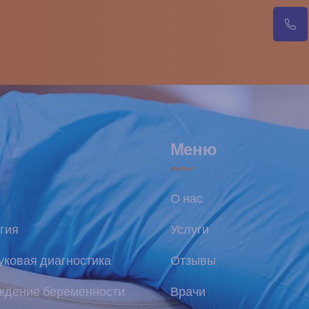
Меню
О нас
гия
Услуги
уковая диагностика
Отзывы
ждение беременности
Врачи