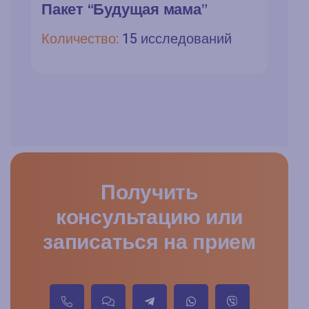
Пакет “Будущая мама”
П
Количество:
15 исследований
К
Получить
консультацию или
записаться на прием