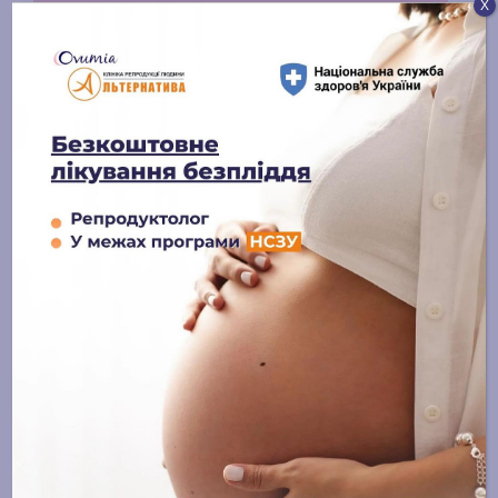
Х
Контакты
info@alternatyva.clinic
+38 (096) 682-73-52
График работы
ПН – ПТ 8:00 – 18:00
СБ 9:00 – 13:00
ВС - выходной