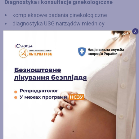
Diagnostyka i konsultacje ginekologiczne
kompleksowe badania ginekologiczne
diagnostyka USG narządów miednicy
mniejszej
Х
ocena stanu endometrium
przygotowanie do leczenia operacyjnego i
reprodukcyjnego
Podejście do pacjentki
indywidualne strategie leczenia
praca nad przyczyną problemu
łączenie metod chirurgicznych i WRT
stosowanie nowoczesnych protokołów
międzynarodowych
partnerstwo z pacjentką na każdym etapie