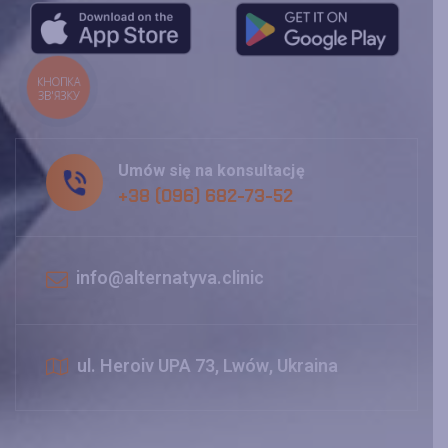
КНОПКА
ЗВ'ЯЗКУ
Umów się na konsultację
+38 (096) 682-73-52
info@alternatyva.clinic
ul. Heroiv UPA 73, Lwów, Ukraina