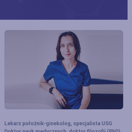
Lekarz położnik-ginekolog, specjalista USG
Doktor nauk medycznych, doktor filozofii (PhD)