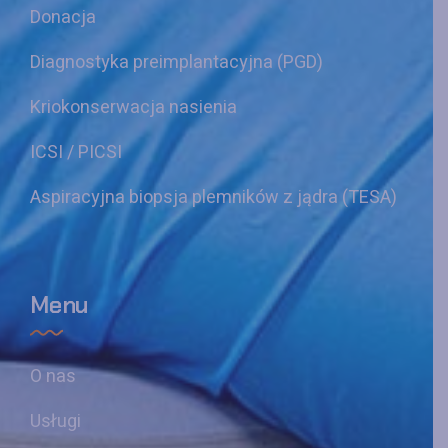
Donacja
Diagnostyka preimplantacyjna (PGD)
Kriokonserwacja nasienia
ICSI / PICSI
Aspiracyjna biopsja plemników z jądra (TESA)
Menu
O nas
Usługi