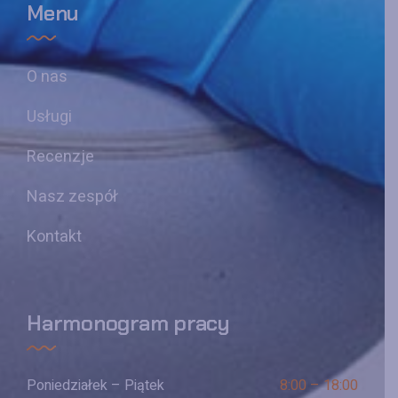
Menu
O nas
Usługi
Recenzje
Nasz zespół
Kontakt
Harmonogram pracy
Poniedziałek – Piątek
8:00 – 18:00