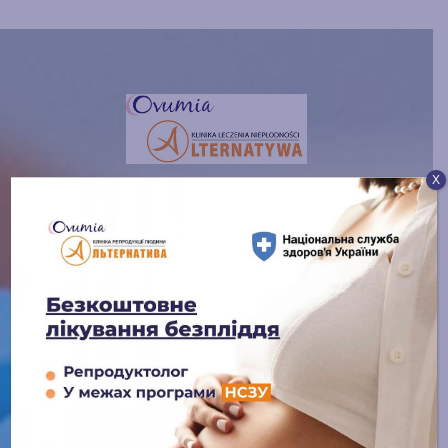
Х
Jesteśmy kliniką o charakterze domowym, w której
najlepsze tradycje medyczne łączą się z
najnowocześniejszymi światowymi technologiami.