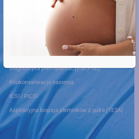
Usługi
Zapłodnienie in vitro (IVF)
Donacja
Diagnostyka preimplantacyjna (PGD)
Kriokonserwacja nasienia
ICSI / PICSI
Aspiracyjna biopsja plemników z jądra (TESA)